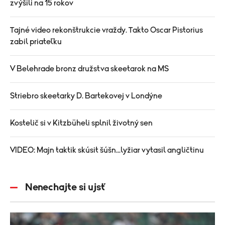
zvýšili na 15 rokov
Tajné video rekonštrukcie vraždy. Takto Oscar Pistorius
zabil priateľku
V Belehrade bronz družstva skeetarok na MS
Striebro skeetarky D. Bartekovej v Londýne
Kostelič si v Kitzbüheli splnil životný sen
VIDEO: Majn taktik skúsit šúšn...lyžiar vytasil angličtinu
Nenechajte si ujsť