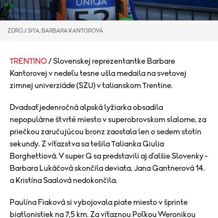
ZDROJ: SITA, BARBARA KANTOROVÁ
TRENTINO
/ Slovenskej reprezentantke Barbare
Kantorovej v nedeľu tesne ušla medaila na svetovej
zimnej univerziáde (SZU) v talianskom Trentine.
Dvadsaťjedenročná alpská lyžiarka obsadila
nepopulárne štvrté miesto v superobrovskom slalome, za
priečkou zaručujúcou bronz zaostala len o sedem stotín
sekundy. Z víťazstva sa tešila Talianka Giulia
Borghettiová. V super G sa predstavili aj ďalšie Slovenky -
Barbara Lukáčová skončila deviata, Jana Gantnerová 14.
a Kristína Saalová nedokončila.
Paulína Fiaková si vybojovala piate miesto v šprinte
biatlonistiek na 7,5 km. Za víťaznou Poľkou Weronikou