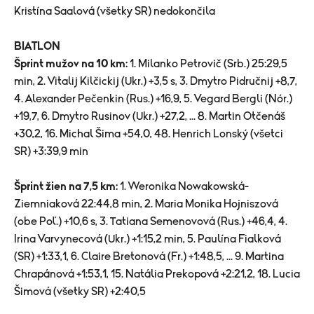
Kristína Saalová (všetky SR) nedokončila
BIATLON
Šprint mužov na 10 km:
1. Milanko Petrovič (Srb.) 25:29,5
min, 2. Vitalij Kilčickij (Ukr.) +3,5 s, 3. Dmytro Pidručnij +8,7,
4. Alexander Pečenkin (Rus.) +16,9, 5. Vegard Bergli (Nór.)
+19,7, 6. Dmytro Rusinov (Ukr.) +27,2, ... 8. Martin Otčenáš
+30,2, 16. Michal Šima +54,0, 48. Henrich Lonský (všetci
SR) +3:39,9 min
Šprint žien na 7,5 km:
1. Weronika Nowakowská-
Ziemniaková 22:44,8 min, 2. Maria Monika Hojniszová
(obe Poľ.) +10,6 s, 3. Tatiana Semenovová (Rus.) +46,4, 4.
Irina Varvynecová (Ukr.) +1:15,2 min, 5. Paulína Fialková
(SR) +1:33,1, 6. Claire Bretonová (Fr.) +1:48,5, ... 9. Martina
Chrapánová +1:53,1, 15. Natália Prekopová +2:21,2, 18. Lucia
Šimová (všetky SR) +2:40,5