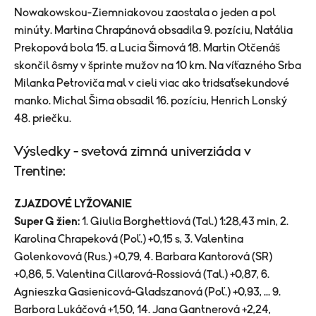
Nowakowskou-Ziemniakovou zaostala o jeden a pol
minúty. Martina Chrapánová obsadila 9. pozíciu, Natália
Prekopová bola 15. a Lucia Šimová 18. Martin Otčenáš
skončil ôsmy v šprinte mužov na 10 km. Na víťazného Srba
Milanka Petroviča mal v cieli viac ako tridsaťsekundové
manko. Michal Šima obsadil 16. pozíciu, Henrich Lonský
48. priečku.
Výsledky - svetová zimná univerziáda v
Trentine:
ZJAZDOVÉ LYŽOVANIE
Super G žien:
1. Giulia Borghettiová (Tal.) 1:28,43 min, 2.
Karolina Chrapeková (Poľ.) +0,15 s, 3. Valentina
Golenkovová (Rus.) +0,79, 4. Barbara Kantorová (SR)
+0,86, 5. Valentina Cillarová-Rossiová (Tal.) +0,87, 6.
Agnieszka Gasienicová-Gladszanová (Poľ.) +0,93, ... 9.
Barbora Lukáčová +1,50, 14. Jana Gantnerová +2,24,