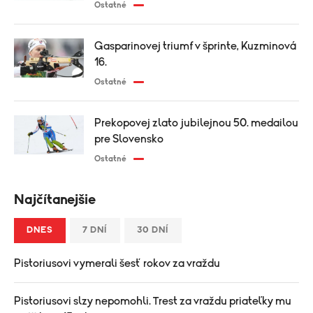
Ostatné
Gasparinovej triumf v šprinte, Kuzminová
16.
Ostatné
Prekopovej zlato jubilejnou 50. medailou
pre Slovensko
Ostatné
Najčítanejšie
DNES
7 DNÍ
30 DNÍ
Pistoriusovi vymerali šesť rokov za vraždu
Pistoriusovi slzy nepomohli. Trest za vraždu priateľky mu