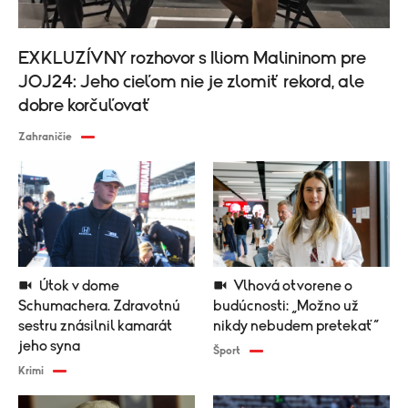
EXKLUZÍVNY rozhovor s Iliom Malininom pre
JOJ24: Jeho cieľom nie je zlomiť rekord, ale
dobre korčuľovať
Zahraničie
Útok v dome
Vlhová otvorene o
Schumachera. Zdravotnú
budúcnosti: „Možno už
sestru znásilnil kamarát
nikdy nebudem pretekať“
jeho syna
Šport
Krimi