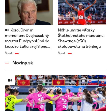
Karol Divín in
Náhle úmrtie víťazky
memoriam: Dvojnásobný
Štokholmského maratónu.
majster Európy vstúpil do
Shewarge (†30)
krasokorčuliarskej Siene
skolabovala na tréningu
slávy
Šport
Šport
Noviny.sk