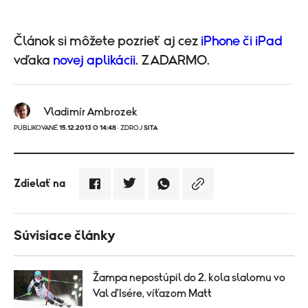
Článok si môžete pozrieť aj cez
iPhone či iPad
vďaka
novej aplikácii
. ZADARMO.
Vladimír Ambrozek
PUBLIKOVANÉ
15.12.2013 O 14:48
· ZDROJ
SITA
Zdielať na
Súvisiace články
Žampa nepostúpil do 2. kola slalomu vo
Val d'Isére, víťazom Matt