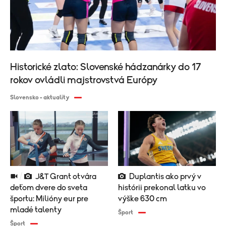
Historické zlato: Slovenské hádzanárky do 17
rokov ovládli majstrovstvá Európy
Slovensko - aktuality
J&T Grant otvára
Duplantis ako prvý v
deťom dvere do sveta
histórii prekonal latku vo
športu: Milióny eur pre
výške 630 cm
mladé talenty
Šport
Šport