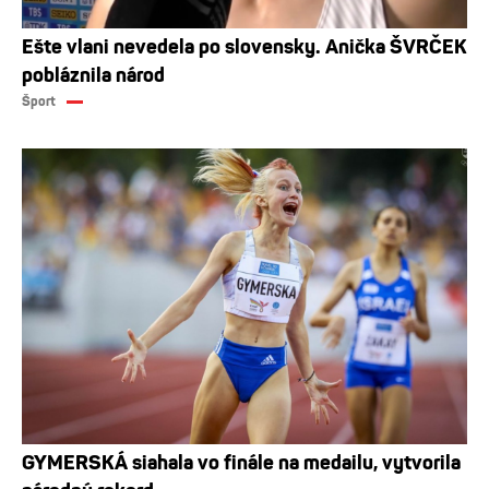
Ešte vlani nevedela po slovensky. Anička ŠVRČEK
pobláznila národ
Šport
GYMERSKÁ siahala vo finále na medailu, vytvorila