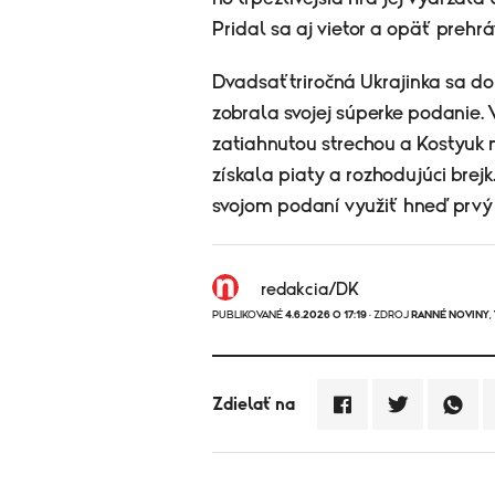
Pridal sa aj vietor a opäť prehrá
Dvadsaťtriročná Ukrajinka sa do
zobrala svojej súperke podanie.
zatiahnutou strechou a Kostyuk m
získala piaty a rozhodujúci brej
svojom podaní využiť hneď prvý 
redakcia/DK
PUBLIKOVANÉ
4.6.2026 O 17:19
· ZDROJ
RANNÉ NOVINY
,
Zdielať na