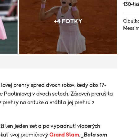
130-tis
+4 FOTKY
Cibulko
Messi
lovej prehry spred dvoch rokov, kedy ako 17-
 Paoliniovej v dvoch setoch. Zároveň prerušila
 prehry na antuke a vrátila jej prehru z
íži len jeden set a po vypadnutí viacerých
získať svoj premiérový
Grand Slam
.
„Bola som