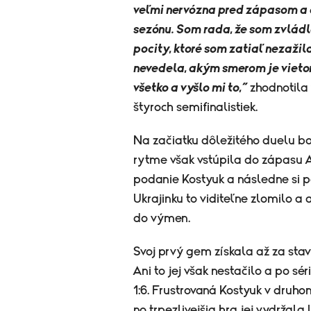
veľmi nervózna pred zápasom a 
sezónu. Som rada, že som zvlád
pocity, ktoré som zatiaľ nezaži
nevedela, akým smerom je vietor
všetko a vyšlo mi to,“
zhodnotila
štyroch semifinalistiek.
Na začiatku dôležitého duelu bol
rytme však vstúpila do zápasu
podanie Kostyuk a následne si po
Ukrajinku to viditeľne zlomilo a 
do výmen.
Svoj prvý gem získala až za stavu
Ani to jej však nestačilo a po s
1:6. Frustrovaná Kostyuk v druh
no trpezlivejšia hra jej vydrža