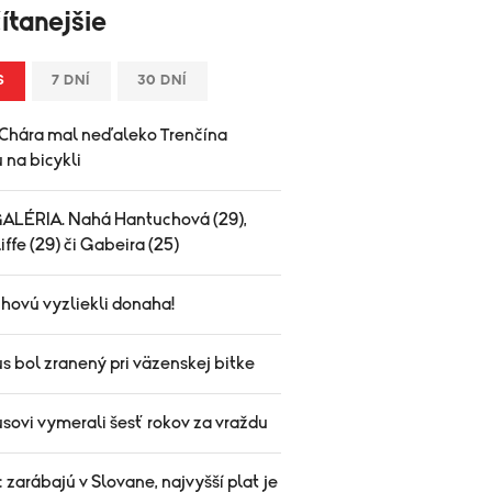
ítanejšie
S
7 DNÍ
30 DNÍ
Chára mal neďaleko Trenčína
 na bicykli
LÉRIA. Nahá Hantuchová (29),
iffe (29) či Gabeira (25)
hovú vyzliekli donaha!
us bol zranený pri väzenskej bitke
usovi vymerali šesť rokov za vraždu
 zarábajú v Slovane, najvyšší plat je