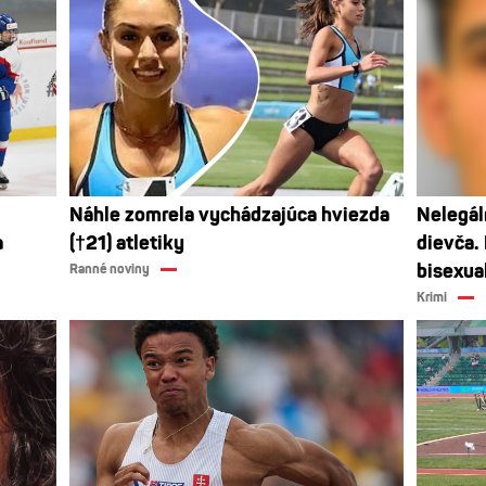
Náhle zomrela vychádzajúca hviezda
Nelegál
a
(†21) atletiky
dievča. 
bisexua
Ranné noviny
Krimi