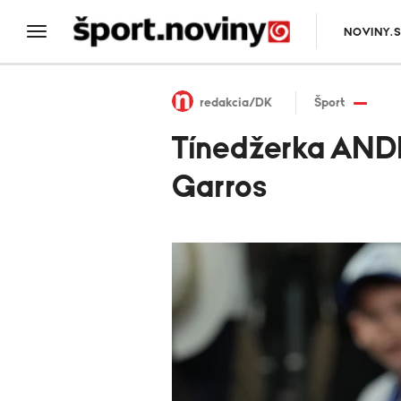
NOVINY.
redakcia/DK
Šport
Tínedžerka ANDR
Garros