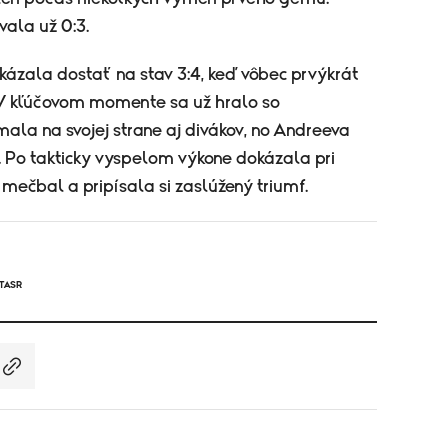
vala už 0:3.
kázala dostať na stav 3:4, keď vôbec prvýkrát
 V kľúčovom momente sa už hralo so
ala na svojej strane aj divákov, no Andreeva
k. Po takticky vyspelom výkone dokázala pri
mečbal a pripísala si zaslúžený triumf.
TASR