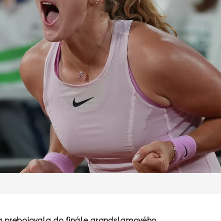
sa prebojovala do finále grandslamového