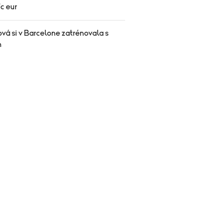
íc eur
vá si v Barcelone zatrénovala s
m