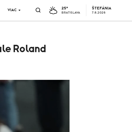
25°
ŠTEFÁNIA
VIAC
BRATISLAVA
7.8.2026
ále Roland