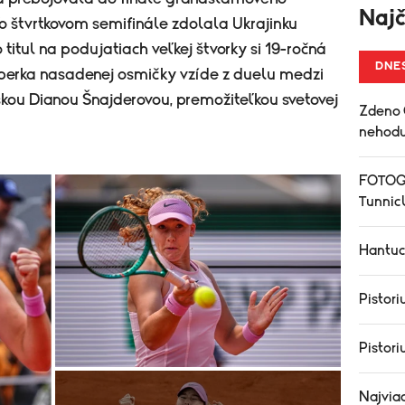
Najč
Vo štvrtkovom semifinále zdolala Ukrajinku
o titul na podujatiach veľkej štvorky si 19-ročná
DNE
úperka nasadenej osmičky vzíde z duelu medzi
kou Dianou Šnajderovou, premožiteľkou svetovej
Zdeno 
nehodu
FOTOGA
Tunnicl
Hantuc
Pistori
Pistori
Najviac