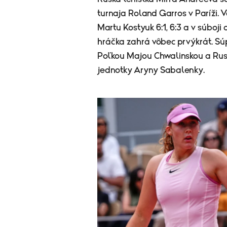
turnaja Roland Garros v Paríži. 
Martu Kostyuk 6:1, 6:3 a v súboji 
hráčka zahrá vôbec prvýkrát. S
Poľkou Majou Chwalinskou a Rus
jednotky Aryny Sabalenky.