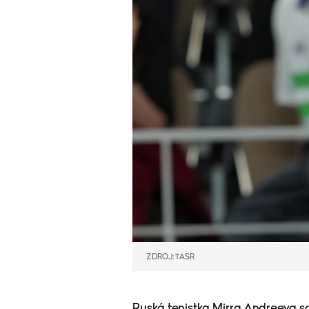
ZDROJ: TASR
Ruská tenistka Mirra Andreeva 