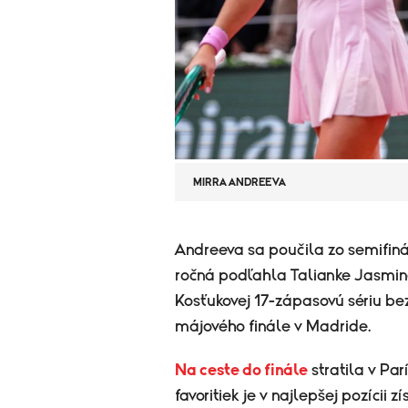
MIRRA ANDREEVA
​Andreeva sa poučila zo semifiná
ročná podľahla Talianke Jasmine
Kosťukovej 17-zápasovú sériu bez
májového finále v Madride.
Na ceste do finále
stratila v Par
favoritiek je v najlepšej pozícii 