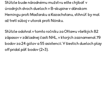
Stützle bude národnému mužstvu ešte chýbať v
úvodných dvoch dueloch v B-skupine v dánskom
Herningu proti Maďarsku a Kazachstanu, stihnúť by mal
až tretí súboj v utorok proti Nórsku.
Stützle odohral v tomto ročníku za Ottawu všetkých 82
zápasov v základnej časti NHL, v ktorých zaznamenal 79
bodov za 24 gólov a 55 asistencií. V šiestich dueloch play
off pridal päť bodov (2+3).