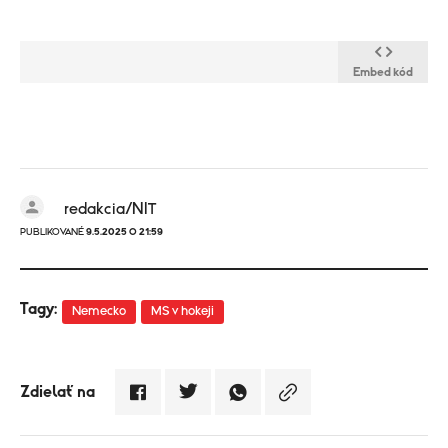
Embed kód
redakcia/NIT
PUBLIKOVANÉ
9.5.2025 O 21:59
Tagy:
Nemecko
MS v hokeji
Zdielať na