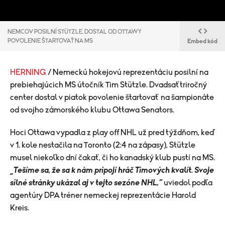
NEMCOV POSILNÍ STÜTZLE, DOSTAL OD OTTAWY
POVOLENIE ŠTARTOVAŤ NA MS
Embed kód
HERNING
/ Nemeckú hokejovú reprezentáciu posilní na
prebiehajúcich MS útočník Tim Stützle. Dvadsaťtriročný
center dostal v piatok povolenie štartovať na šampionáte
od svojho zámorského klubu Ottawa Senators.
Hoci Ottawa vypadla z play off NHL už pred týždňom, keď
v 1. kole nestačila na Toronto (2:4 na zápasy), Stützle
musel niekoľko dní čakať, či ho kanadský klub pustí na MS.
„Tešíme sa, že sa k nám pripojí hráč Timových kvalít. Svoje
silné stránky ukázal aj v tejto sezóne NHL,“
uviedol podľa
agentúry DPA tréner nemeckej reprezentácie Harold
Kreis.