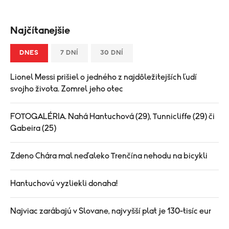
Najčítanejšie
DNES
7 DNÍ
30 DNÍ
Lionel Messi prišiel o jedného z najdôležitejších ľudí
svojho života. Zomrel jeho otec
FOTOGALÉRIA. Nahá Hantuchová (29), Tunnicliffe (29) či
Gabeira (25)
Zdeno Chára mal neďaleko Trenčína nehodu na bicykli
Hantuchovú vyzliekli donaha!
Najviac zarábajú v Slovane, najvyšší plat je 130-tisíc eur