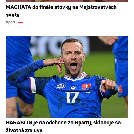
MACHATA do finále stovky na Majstrovstvách
sveta
Šport
HARASLÍN je na odchode zo Sparty, skloňuje sa
životná zmluva