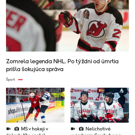
Zomrela legenda NHL. Po týždni od úmrtia
prišla šokujúca správa
Šport
MS v hokeji v
Nelichotivé