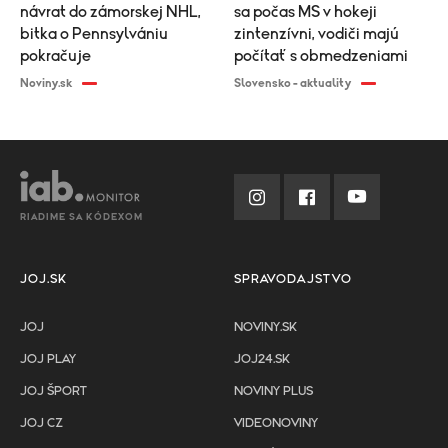
návrat do zámorskej NHL,
sa počas MS v hokeji
bitka o Pennsylvániu
zintenzívni, vodiči majú
pokračuje
počítať s obmedzeniami
Noviny.sk
Slovensko - aktuality
RIADIME SA KÓDEXOM
JOJ.SK
SPRAVODAJSTVO
JOJ
NOVINY.SK
JOJ PLAY
JOJ24.SK
JOJ ŠPORT
NOVINY PLUS
JOJ CZ
VIDEONOVINY