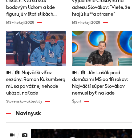
číslach: Kto sa stal
vyjadrenie Crosbyho na
bodovým lídrom a kde
adresu Slovákov: “Viete, že
figurujú v štatistikách
hrajú ku**a otrasne“
Slováci?
MS v hokeji 2026
MS v hokeji 2026
Najväčší víťaz
Ján Lašák pred
sezóny: Roman Kukumberg
domácimi MS do 18 rokov:
ml. sa po vážnej nehode
Najväčší súper Slovákov
ukázal na ľade
nemusí byť na ľade
Slovensko - aktuality
Šport
Noviny.sk