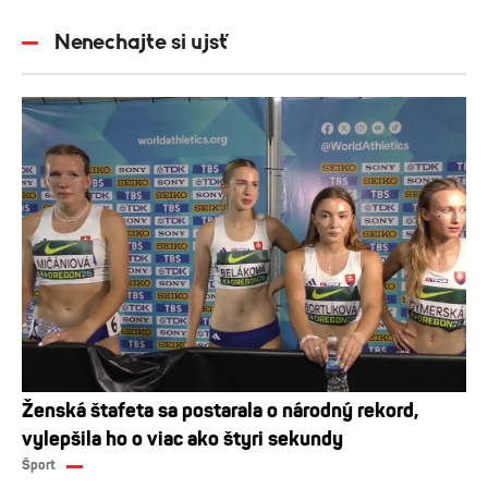
Nenechajte si ujsť
Ženská štafeta sa postarala o národný rekord,
vylepšila ho o viac ako štyri sekundy
Šport