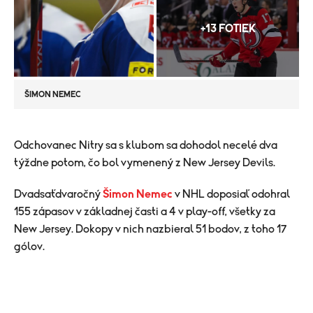
+13 FOTIEK
ŠIMON NEMEC
​Odchovanec Nitry sa s klubom sa dohodol necelé dva
týždne potom, čo bol vymenený z New Jersey Devils.
Dvadsaťdvaročný
Šimon Nemec
v NHL doposiaľ odohral
155 zápasov v základnej časti a 4 v play-off, všetky za
New Jersey. Dokopy v nich nazbieral 51 bodov, z toho 17
gólov.