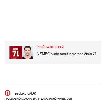
PREČÍTAJTE SI TIEŽ
NEMEC bude nosiť na drese číslo 71
redakcia/DK
PUBLIKOVANÉ
6.7.2026 O 20:35
· ZDROJ
RANNÉ NOVINY
,
TASR