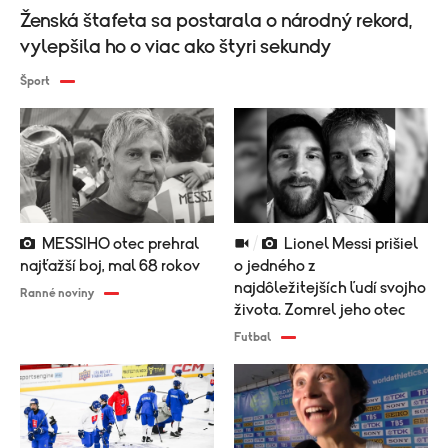
Ženská štafeta sa postarala o národný rekord,
vylepšila ho o viac ako štyri sekundy
Šport
MESSIHO otec prehral
Lionel Messi prišiel
najťažší boj, mal 68 rokov
o jedného z
najdôležitejších ľudí svojho
Ranné noviny
života. Zomrel jeho otec
Futbal