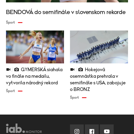
BENDOVÁ do semifinále v slovenskom rekorde
Šport
GYMERSKÁ siahala
Hokejová
vo finále na medailu,
osemnástka prehrala v
vytvorila národný rekord
semifinále s USA, zabojuje
o BRONZ
Šport
Šport