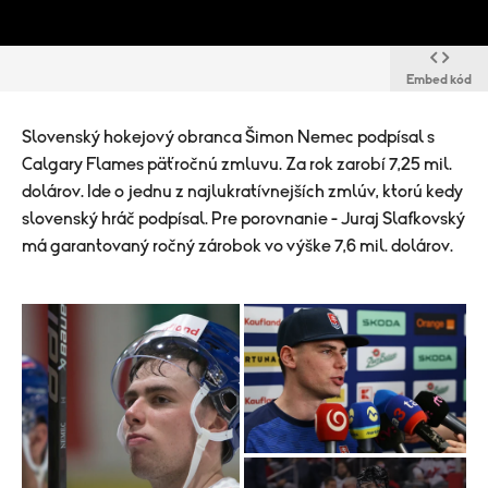
Embed kód
Slovenský hokejový obranca Šimon Nemec podpísal s
Calgary Flames päťročnú zmluvu. Za rok zarobí 7,25 mil.
dolárov. Ide o jednu z najlukratívnejších zmlúv, ktorú kedy
slovenský hráč podpísal. Pre porovnanie - Juraj Slafkovský
má garantovaný ročný zárobok vo výške 7,6 mil. dolárov.