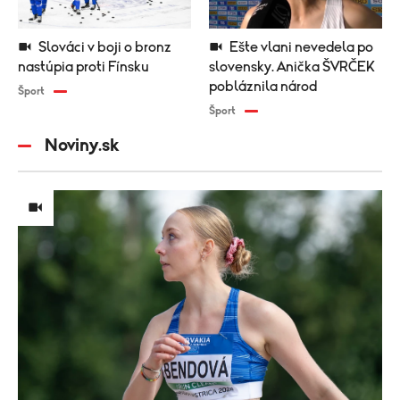
Slováci v boji o bronz
Ešte vlani nevedela po
nastúpia proti Fínsku
slovensky. Anička ŠVRČEK
pobláznila národ
Šport
Šport
Noviny.sk