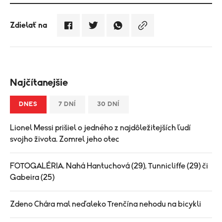
Zdielať na
Najčítanejšie
DNES
7 DNÍ
30 DNÍ
Lionel Messi prišiel o jedného z najdôležitejších ľudí
svojho života. Zomrel jeho otec
FOTOGALÉRIA. Nahá Hantuchová (29), Tunnicliffe (29) či
Gabeira (25)
Zdeno Chára mal neďaleko Trenčína nehodu na bicykli