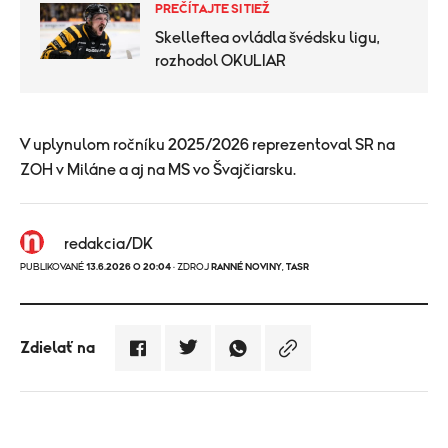
PREČÍTAJTE SI TIEŽ
Skelleftea ovládla švédsku ligu,
rozhodol OKULIAR
​V uplynulom ročníku 2025/2026 reprezentoval SR na
ZOH v Miláne a aj na MS vo Švajčiarsku.
redakcia/DK
PUBLIKOVANÉ
13.6.2026 O 20:04
· ZDROJ
RANNÉ NOVINY
,
TASR
Zdielať na