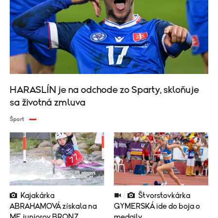
HARASLÍN je na odchode zo Sparty, skloňuje
sa životná zmluva
Šport
Kajakárka
Štvorstovkárka
ABRAHAMOVÁ získala na
GYMERSKÁ ide do boja o
ME juniorov BRONZ
medaily