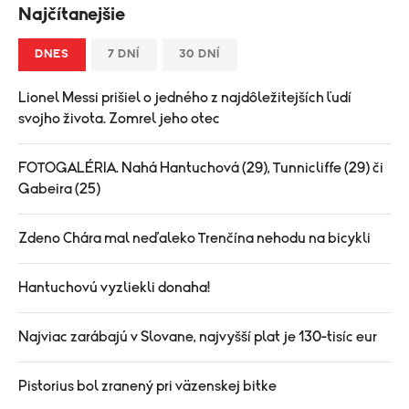
Najčítanejšie
DNES
7 DNÍ
30 DNÍ
Lionel Messi prišiel o jedného z najdôležitejších ľudí
svojho života. Zomrel jeho otec
FOTOGALÉRIA. Nahá Hantuchová (29), Tunnicliffe (29) či
Gabeira (25)
Zdeno Chára mal neďaleko Trenčína nehodu na bicykli
Hantuchovú vyzliekli donaha!
Najviac zarábajú v Slovane, najvyšší plat je 130-tisíc eur
Pistorius bol zranený pri väzenskej bitke