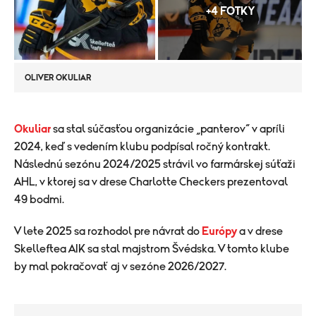
+4 FOTKY
OLIVER OKULIAR
Okuliar
sa stal súčasťou organizácie „panterov“ v apríli
2024, keď s vedením klubu podpísal ročný kontrakt.
Následnú sezónu 2024/2025 strávil vo farmárskej súťaži
AHL, v ktorej sa v drese Charlotte Checkers prezentoval
49 bodmi.
V lete 2025 sa rozhodol pre návrat do
Európy
a v drese
Skelleftea AIK sa stal majstrom Švédska. V tomto klube
by mal pokračovať aj v sezóne 2026/2027.