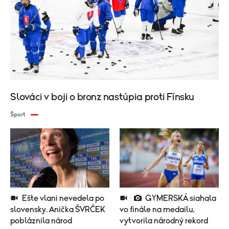
Slováci v boji o bronz nastúpia proti Fínsku
Šport
Ešte vlani nevedela po
GYMERSKÁ siahala
slovensky. Anička ŠVRČEK
vo finále na medailu,
pobláznila národ
vytvorila národný rekord