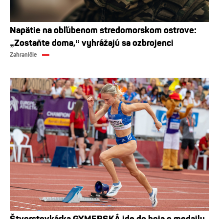
Napätie na obľúbenom stredomorskom ostrove:
„Zostaňte doma,“ vyhrážajú sa ozbrojenci
Zahraničie
Štvorstovkárka GYMERSKÁ ide do boja o medaily