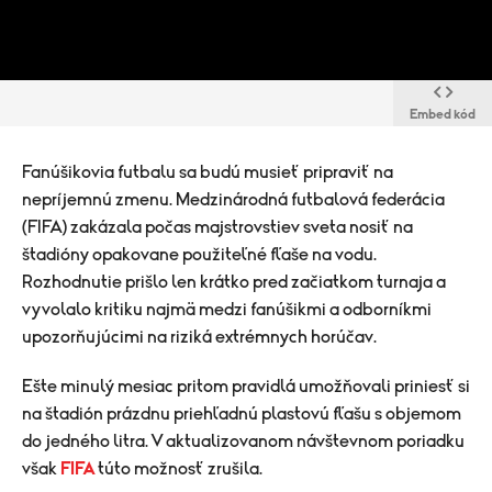
Embed kód
Fanúšikovia futbalu sa budú musieť pripraviť na
nepríjemnú zmenu. Medzinárodná futbalová federácia
(FIFA) zakázala počas majstrovstiev sveta nosiť na
štadióny opakovane použiteľné fľaše na vodu.
Rozhodnutie prišlo len krátko pred začiatkom turnaja a
vyvolalo kritiku najmä medzi fanúšikmi a odborníkmi
upozorňujúcimi na riziká extrémnych horúčav.
Ešte minulý mesiac pritom pravidlá umožňovali priniesť si
na štadión prázdnu priehľadnú plastovú fľašu s objemom
do jedného litra. V aktualizovanom návštevnom poriadku
však
FIFA
túto možnosť zrušila.