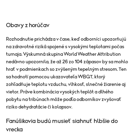
Obavy z horúčav
Rozhodnutie prichádza v čase, keď odborníci upozorňujú
na zdravotné riziká spojené s vysokými teplotami počas
turnaja. Výskumná skupina World Weather Attribution
nedávno upozornila, že až 26 zo 104 zápasov by sa mohlo
hrať v podmienkach so zvýšeným tepelným stresom. Ten
sa hodnotí pomocou ukazovateľa WBGT, ktorý
zohľadňuje teplotu vzduchu, vlhkosť, slnečné žiarenie aj
vietor. Práve kombinácia vysokých teplôt a dlhého
pobytu na tribúnach môže podľa odborníkov zvyšovať
riziko dehydratácie či kolapsov.
Fanúšikovia budú musieť siahnuť hlbšie do
vrecka