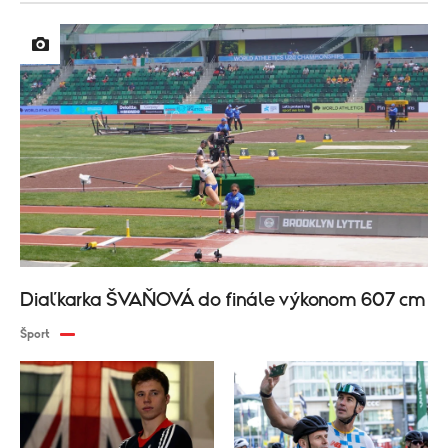
Diaľkarka ŠVAŇOVÁ do finále výkonom 607 cm
Šport