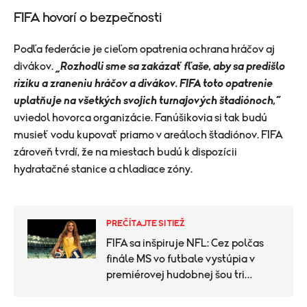
FIFA hovorí o bezpečnosti
Podľa federácie je cieľom opatrenia ochrana hráčov aj
divákov.
„Rozhodli sme sa zakázať fľaše, aby sa predišlo
riziku a zraneniu hráčov a divákov. FIFA toto opatrenie
uplatňuje na všetkých svojich turnajových štadiónoch,“
uviedol hovorca organizácie. Fanúšikovia si tak budú
musieť vodu kupovať priamo v areáloch štadiónov. FIFA
zároveň tvrdí, že na miestach budú k dispozícii
hydratačné stanice a chladiace zóny.
PREČÍTAJTE SI TIEŽ
FIFA sa inšpiruje NFL: Cez polčas
finále MS vo futbale vystúpia v
premiérovej hudobnej šou tri
hviezdne mená