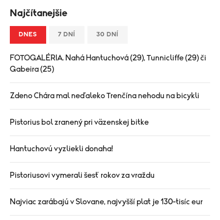
Najčítanejšie
DNES
7 DNÍ
30 DNÍ
FOTOGALÉRIA. Nahá Hantuchová (29), Tunnicliffe (29) či
Gabeira (25)
Zdeno Chára mal neďaleko Trenčína nehodu na bicykli
Pistorius bol zranený pri väzenskej bitke
Hantuchovú vyzliekli donaha!
Pistoriusovi vymerali šesť rokov za vraždu
Najviac zarábajú v Slovane, najvyšší plat je 130-tisíc eur