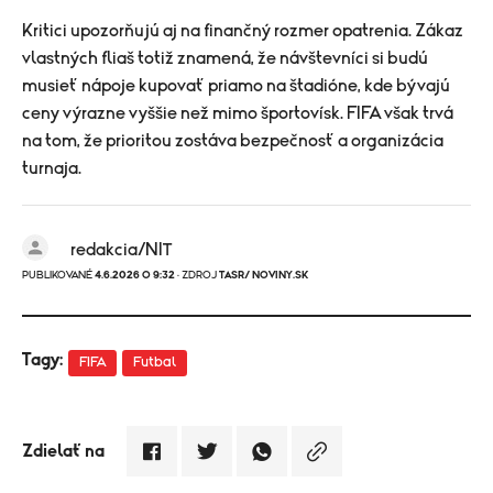
Kritici upozorňujú aj na finančný rozmer opatrenia. Zákaz
vlastných fliaš totiž znamená, že návštevníci si budú
musieť nápoje kupovať priamo na štadióne, kde bývajú
ceny výrazne vyššie než mimo športovísk. FIFA však trvá
na tom, že prioritou zostáva bezpečnosť a organizácia
turnaja.
redakcia/NIT
PUBLIKOVANÉ
4.6.2026 O 9:32
· ZDROJ
TASR/ NOVINY.SK
Tagy:
FIFA
Futbal
Zdielať na