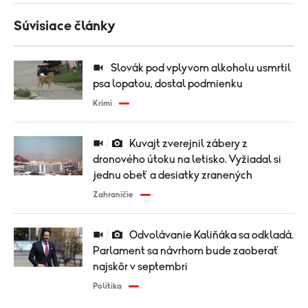
Súvisiace články
Slovák pod vplyvom alkoholu usmrtil
psa lopatou, dostal podmienku
Krimi
Kuvajt zverejnil zábery z
dronového útoku na letisko. Vyžiadal si
jednu obeť a desiatky zranených
Zahraničie
Odvolávanie Kaliňáka sa odkladá.
Parlament sa návrhom bude zaoberať
najskôr v septembri
Politika