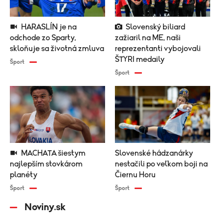
HARASLÍN je na
Slovenský biliard
odchode zo Sparty,
zažiaril na ME, naši
skloňuje sa životná zmluva
reprezentanti vybojovali
ŠTYRI medaily
Šport
Šport
MACHATA šiestym
Slovenské hádzanárky
najlepším stovkárom
nestačili po veľkom boji na
planéty
Čiernu Horu
Šport
Šport
Noviny.sk