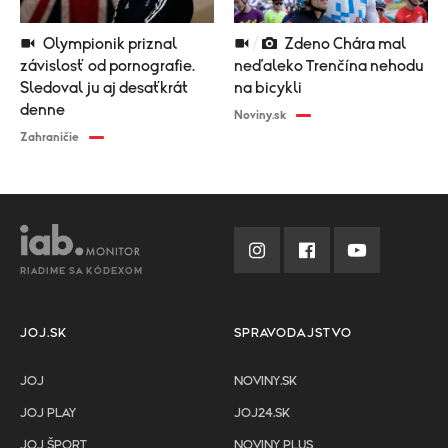
Olympionik priznal
Zdeno Chára mal
závislosť od pornografie.
neďaleko Trenčína nehodu
Sledoval ju aj desaťkrát
na bicykli
denne
Noviny.sk
Zahraničie
RIADIME SA KÓDEXOM
JOJ.SK
SPRAVODAJSTVO
JOJ
NOVINY.SK
JOJ PLAY
JOJ24.SK
JOJ ŠPORT
NOVINY PLUS