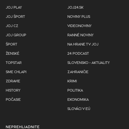
JOJ PLAY
JOJ24.SK
JOJ ŠPORT
NOVINY PLUS
JOJ CZ
VIDEONOVINY
JOJ GROUP
RANNÉ NOVINY
ŠPORT
NA HRANE TV JOJ
ŽENSKÉ
24 PODCAST
TOPSTAR
SLOVENSKO - AKTUALITY
SME CHLAPI
ZAHRANIČIE
ZDRAVIE
KRIMI
HISTORY
POLITIKA
POČASIE
EKONOMIKA
SLOVÁCI V EÚ
NEPREHLIADNITE