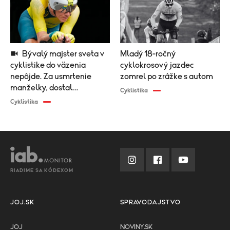
Bývalý majster sveta v
Mladý 18-ročný
cyklistike do väzenia
cyklokrosový jazdec
nepôjde. Za usmrtenie
zomrel po zrážke s autom
manželky, dostal
Cyklistika
podmienku
Cyklistika
RIADIME SA KÓDEXOM
JOJ.SK
SPRAVODAJSTVO
JOJ
NOVINY.SK