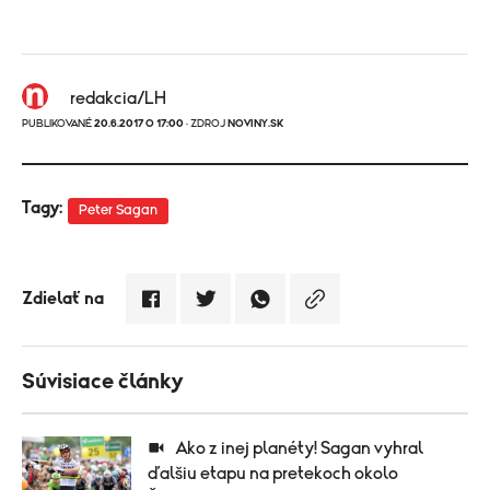
redakcia/LH
PUBLIKOVANÉ
20.6.2017 O 17:00
· ZDROJ
NOVINY.SK
Tagy:
Peter Sagan
Zdielať na
Súvisiace články
Ako z inej planéty! Sagan vyhral
ďalšiu etapu na pretekoch okolo