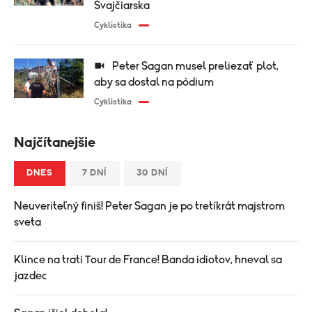
Švajčiarska
Cyklistika
Peter Sagan musel preliezať plot,
aby sa dostal na pódium
Cyklistika
Najčítanejšie
DNES
7 DNÍ
30 DNÍ
Neuveriteľný finiš! Peter Sagan je po tretíkrát majstrom
sveta
Klince na trati Tour de France! Banda idiotov, hneval sa
jazdec