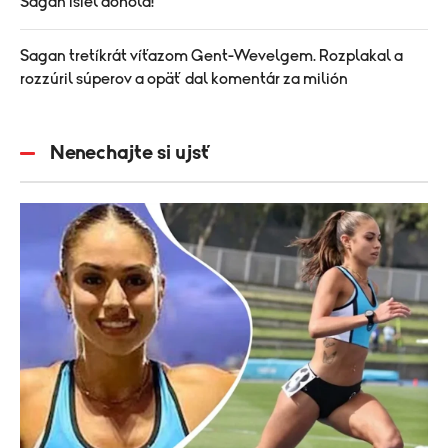
Sagan išiel dohola!
Sagan tretíkrát víťazom Gent-Wevelgem. Rozplakal a
rozzúril súperov a opäť dal komentár za milión
Nenechajte si ujsť