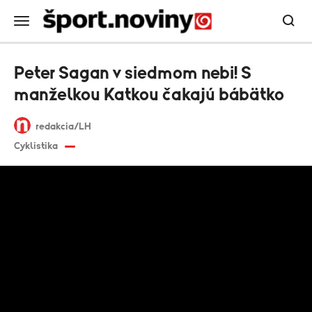
Peter Sagan v siedmom nebi! S
manželkou Katkou čakajú bábätko
redakcia/LH
Cyklistika