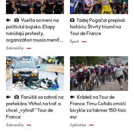
Vuelta sa mení na
Tadej Pogačar prepísal
politické bojisko. Etapy
históriu: Štvrtý triumf na
narúšajú protesty,
Tour de France
organizátori musia meniť
Šport
trasu
Zahraničie
Fanúšik sa zahral na
Krádež na Tour de
pretekára. Vtrhol na trať a
France. Tímu Cofidis zmizli
chcel „vyhrať“ Tour de
bicykle za takmer 150-tisíc
France
eur
Zahraničie
Cyklistika