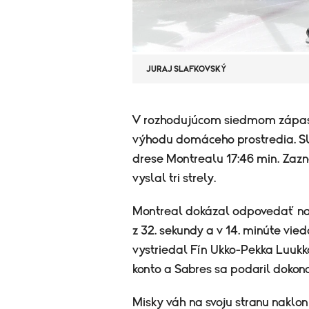
JURAJ SLAFKOVSKÝ
​V rozhodujúcom siedmom zápase
výhodu domáceho prostredia. Sl
drese Montrealu 17:46 min. Zaz
vyslal tri strely.
Montreal dokázal odpovedať na
z 32. sekundy a v 14. minúte vie
vystriedal Fín Ukko-Pekka Luukko
konto a Sabres sa podaril dokona
Misky váh na svoju stranu nakloni