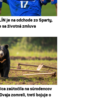
N je na odchode zo Sparty,
e sa životná zmluva
ca zaútočila na súrodencov
 Dvaja zomreli, tretí bojuje o