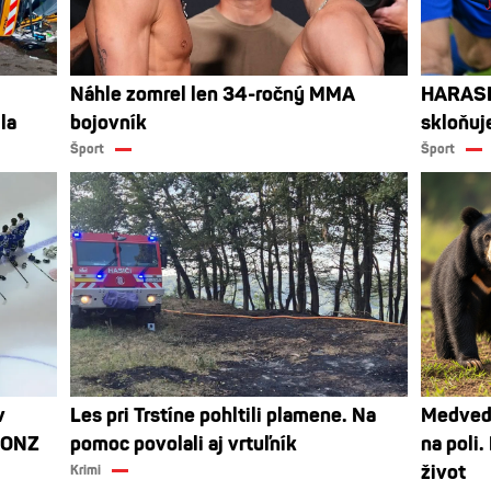
Náhle zomrel len 34-ročný MMA
HARASLÍ
la
bojovník
skloňuj
Šport
Šport
v
Les pri Trstíne pohltili plamene. Na
Medvedi
BRONZ
pomoc povolali aj vrtuľník
na poli.
život
Krimi