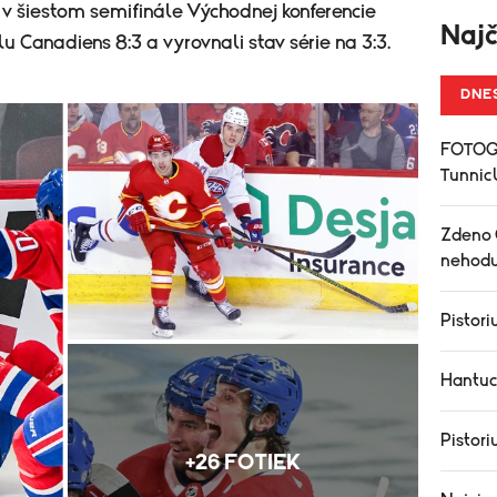
i v šiestom semifinále Východnej konferencie
Najč
Canadiens 8:3 a vyrovnali stav série na 3:3.
DNE
FOTOGA
Tunnicl
Zdeno 
nehodu
Pistori
Hantuc
Pistori
+26 FOTIEK