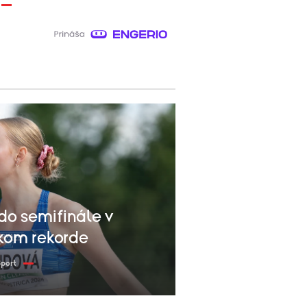
o semifinále v
kom rekorde
port