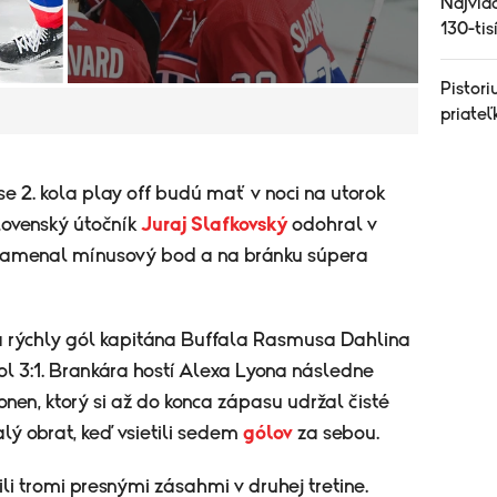
Najviac
130-tis
Pistori
priateľ
 2. kola play off budú mať v noci na utorok
ovenský útočník
Juraj Slafkovský
odohral v
namenal mínusový bod a na bránku súpera
 rýchly gól kapitána Buffala Rasmusa Dahlina
dol 3:1. Brankára hostí Alexa Lyona následne
nen, ktorý si až do konca zápasu udržal čisté
lý obrat, keď vsietili sedem
gólov
za sebou.
li tromi presnými zásahmi v druhej tretine.