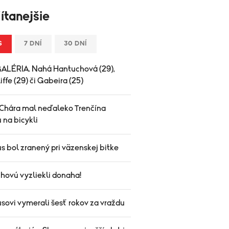
ítanejšie
S
7 DNÍ
30 DNÍ
LÉRIA. Nahá Hantuchová (29),
iffe (29) či Gabeira (25)
Chára mal neďaleko Trenčína
 na bicykli
us bol zranený pri väzenskej bitke
hovú vyzliekli donaha!
usovi vymerali šesť rokov za vraždu