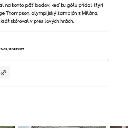
al na konto päť bodov, keď ku gólu pridal štyri
age Thompson, olympijský šampión z Milána,
krát skóroval v presilových hrách.
,
TASR
,
SPORTSNET