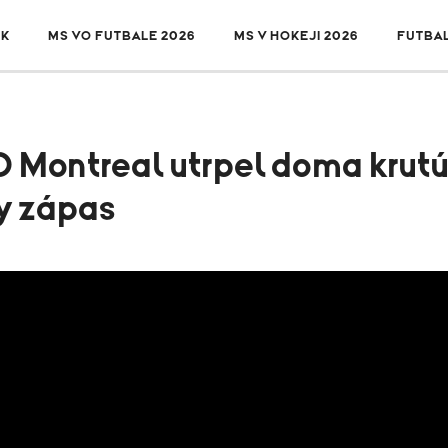
SK
MS VO FUTBALE 2026
MS V HOKEJI 2026
FUTBA
ontreal utrpel doma krutú 
y zápas