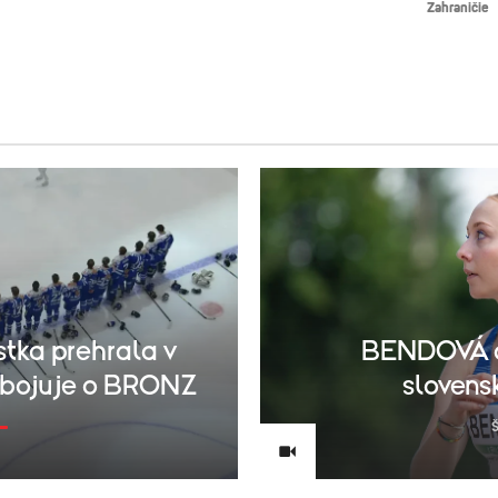
Zahraničie
tka prehrala v
BENDOVÁ d
zabojuje o BRONZ
slovens
Š