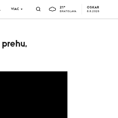
21°
OSKAR
VIAC
L
BRATISLAVA
8.8.2026
prehu,