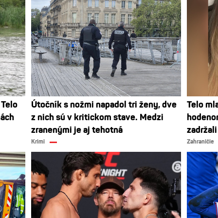
 Telo
Útočník s nožmi napadol tri ženy, dve
Telo mla
nách
z nich sú v kritickom stave. Medzi
hodenom
zranenými je aj tehotná
zadržal
Krimi
Zahraničie