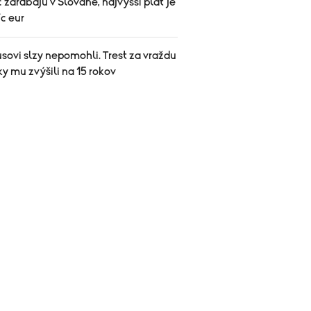
 zarábajú v Slovane, najvyšší plat je
íc eur
usovi slzy nepomohli. Trest za vraždu
ky mu zvýšili na 15 rokov