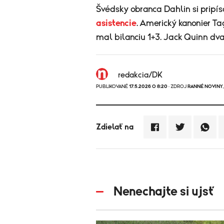
Švédsky obranca Dahlin si pripís
asistencie
. Americký kanonier T
mal bilanciu 1+3. Jack Quinn dva
redakcia/DK
PUBLIKOVANÉ
17.5.2026 O 8:20
· ZDROJ
RANNÉ NOVINY
Zdielať na
Nenechajte si ujsť