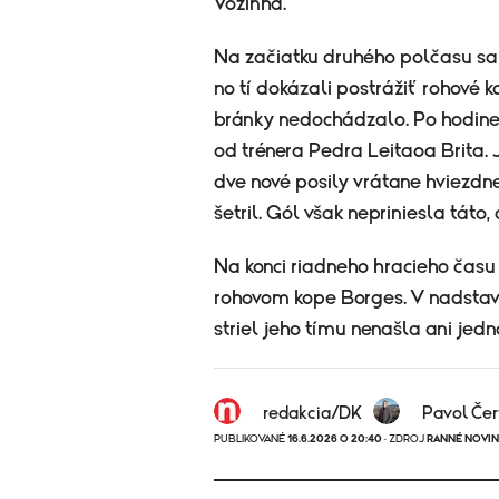
Vozinha.
Na začiatku druhého polčasu sa
no tí dokázali postrážiť rohové k
bránky nedochádzalo. Po hodin
od trénera Pedra Leitaoa Brita. 
dve nové posily vrátane hviezdn
šetril. Gól však nepriniesla táto,
Na konci riadneho hracieho času 
rohovom kope Borges. V nadstave
striel jeho tímu nenašla ani jedn
redakcia/DK
Pavol Čer
PUBLIKOVANÉ
16.6.2026 O 20:40
· ZDROJ
RANNÉ NOVI