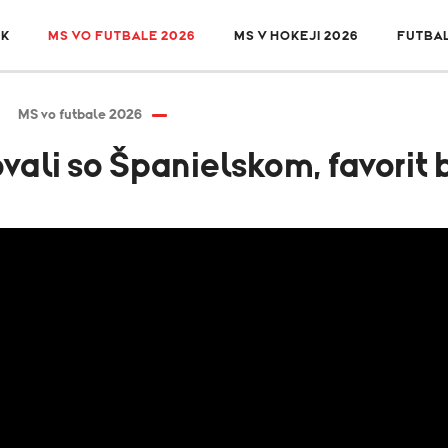
SK
MS VO FUTBALE 2026
MS V HOKEJI 2026
FUTBA
MS vo futbale 2026
vali so Španielskom, favorit