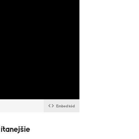
Embed kód
ítanejšie