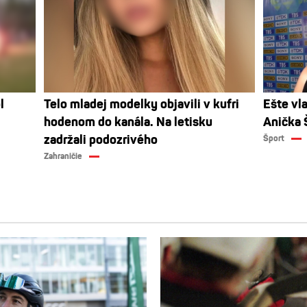
l
Telo mladej modelky objavili v kufri
Ešte vl
hodenom do kanála. Na letisku
Anička 
zadržali podozrivého
Šport
Zahraničie