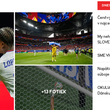
DNE
Čerstv
v najc
My neh
SLOV
SME V
Napätie
súboje
OKULIAR
+13 FOTIEK
Dánsku