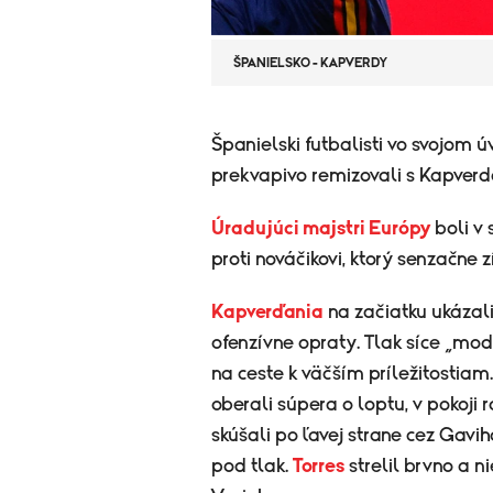
ŠPANIELSKO - KAPVERDY
Španielski futbalisti vo svojo
prekvapivo remizovali s Kapver
Úradujúci majstri Európy
boli v 
proti nováčikovi, ktorý senzačne
Kapverďania
na začiatku ukázali
ofenzívne opraty. Tlak síce „mod
na ceste k väčším príležitostiam
oberali súpera o loptu, v pokoji r
skúšali po ľavej strane cez Gavi
pod tlak.
Torres
strelil brvno a n