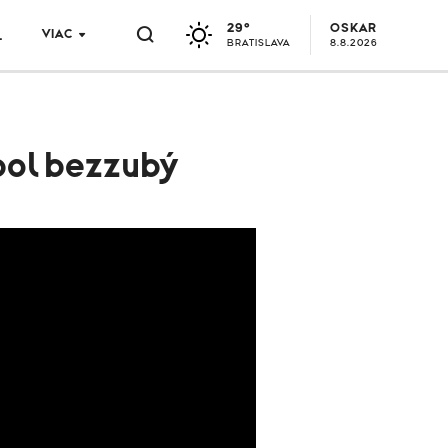
29°
OSKAR
VIAC
L
BRATISLAVA
8.8.2026
 bol bezzubý