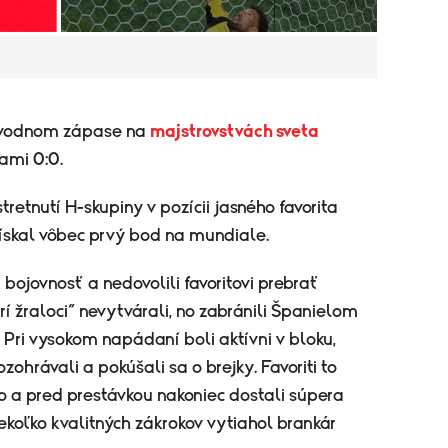
m úvodnom zápase na
majstrovstvách sveta
dami 0:0.
stretnutí H-skupiny v pozícii jasného favorita
 získal vôbec prvý bod na mundiale.
 bojovnosť a nedovolili favoritovi prebrať
rí žraloci“ nevytvárali, no zabránili Španielom
. Pri vysokom napádaní boli aktívni v bloku,
ozohrávali a pokúšali sa o brejky. Favoriti to
ho a pred prestávkou nakoniec dostali súpera
iekoľko kvalitných zákrokov vytiahol brankár