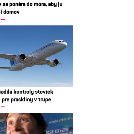
v sa ponára do mora, aby ju
ol domov
iadila kontroly stoviek
l pre praskliny v trupe