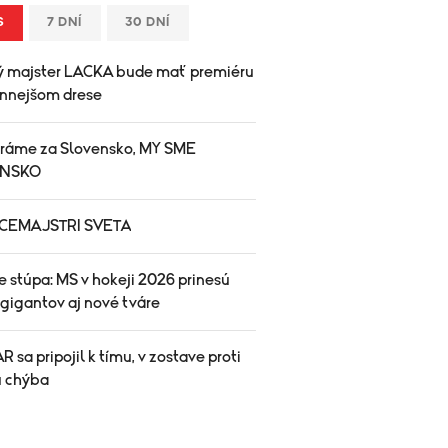
S
7 DNÍ
30 DNÍ
ý majster LACKA bude mať premiéru
ennejšom drese
ráme za Slovensko, MY SME
ENSKO
ICEMAJSTRI SVETA
 stúpa: MS v hokeji 2026 prinesú
 gigantov aj nové tváre
 sa pripojil k tímu, v zostave proti
 chýba