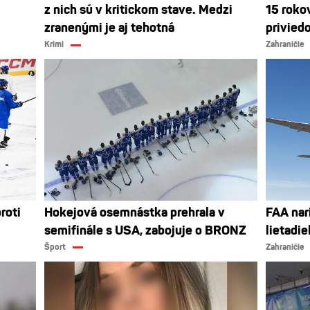
z nich sú v kritickom stave. Medzi
15 roko
zranenými je aj tehotná
privied
Krimi
Zahraničie
roti
Hokejová osemnástka prehrala v
FAA nar
semifinále s USA, zabojuje o BRONZ
lietadie
Šport
Zahraničie