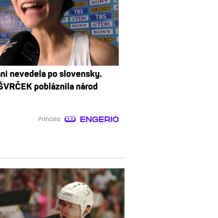
ani nevedela po slovensky.
ŠVRČEK pobláznila národ