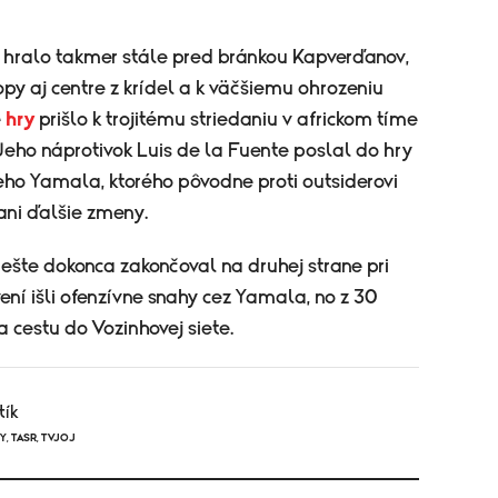
 hralo takmer stále pred bránkou Kapverďanov,
opy aj centre z krídel a k väčšiemu ohrozeniu
e
hry
prišlo k trojitému striedaniu v africkom tíme
Jeho náprotivok Luis de la Fuente poslal do hry
eho Yamala, ktorého pôvodne proti outsiderovi
 ani ďalšie zmeny.
ešte dokonca zakončoval na druhej strane pri
ní išli ofenzívne snahy cez Yamala, no z 30
a cestu do Vozinhovej siete.
tík
NY
,
TASR
,
TVJOJ