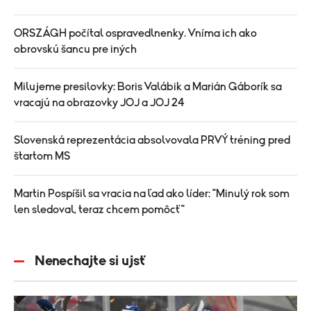
ORSZÁGH počítal ospravedlnenky. Vníma ich ako
obrovskú šancu pre iných
Milujeme presilovky: Boris Valábik a Marián Gáborík sa
vracajú na obrazovky JOJ a JOJ 24
Slovenská reprezentácia absolvovala PRVÝ tréning pred
štartom MS
Martin Pospíšil sa vracia na ľad ako líder: "Minulý rok som
len sledoval, teraz chcem pomôcť"
Nenechajte si ujsť