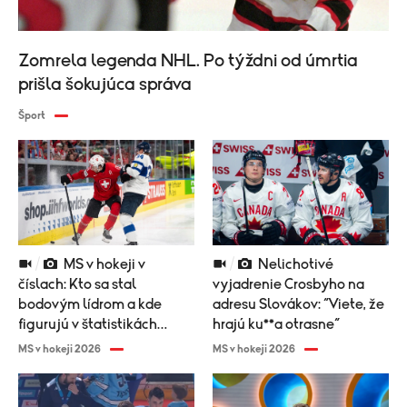
Zomrela legenda NHL. Po týždni od úmrtia
prišla šokujúca správa
Šport
MS v hokeji v
Nelichotivé
číslach: Kto sa stal
vyjadrenie Crosbyho na
bodovým lídrom a kde
adresu Slovákov: “Viete, že
figurujú v štatistikách
hrajú ku**a otrasne“
Slováci?
MS v hokeji 2026
MS v hokeji 2026