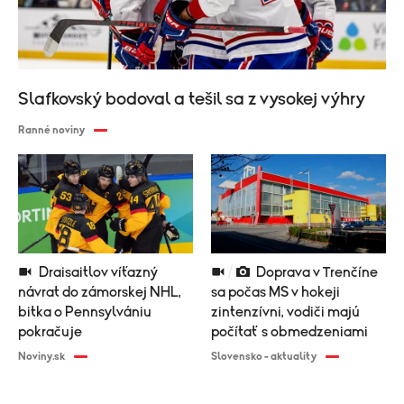
Slafkovský bodoval a tešil sa z vysokej výhry
Ranné noviny
Draisaitlov víťazný
Doprava v Trenčíne
návrat do zámorskej NHL,
sa počas MS v hokeji
bitka o Pennsylvániu
zintenzívni, vodiči majú
pokračuje
počítať s obmedzeniami
Noviny.sk
Slovensko - aktuality