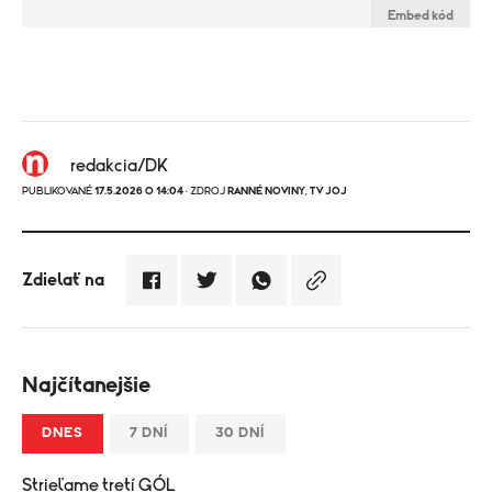
Embed kód
redakcia/DK
PUBLIKOVANÉ
17.5.2026 O 14:04
· ZDROJ
RANNÉ NOVINY
,
TV JOJ
Zdielať na
Najčítanejšie
DNES
7 DNÍ
30 DNÍ
Strieľame tretí GÓL