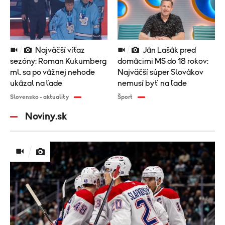
Najväčší víťaz
Ján Lašák pred
sezóny: Roman Kukumberg
domácimi MS do 18 rokov:
ml. sa po vážnej nehode
Najväčší súper Slovákov
ukázal na ľade
nemusí byť na ľade
Slovensko - aktuality
Šport
Noviny.sk