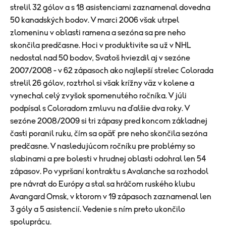
strelil 32 gólov a s 18 asistenciami zaznamenal dovedna
50 kanadských bodov. V marci 2006 však utrpel
zlomeninu v oblasti ramena a sezóna sa pre neho
skončila predčasne. Hoci v produktivite sa už v NHL
nedostal nad 50 bodov, Svatoš hviezdil aj v sezóne
2007/2008 - v 62 zápasoch ako najlepší strelec Colorada
strelil 26 gólov, roztrhol si však krížny väz v kolene a
vynechal celý zvyšok spomenutého ročníka. V júli
podpísal s Coloradom zmluvu na ďalšie dva roky. V
sezóne 2008/2009 si tri zápasy pred koncom základnej
časti poranil ruku, čím sa opäť pre neho skončila sezóna
predčasne. V nasledujúcom ročníku pre problémy so
slabinami a pre bolesti v hrudnej oblasti odohral len 54
zápasov. Po vypršaní kontraktu s Avalanche sa rozhodol
pre návrat do Európy a stal sa hráčom ruského klubu
Avangard Omsk, v ktorom v 19 zápasoch zaznamenal len
3 góly a 5 asistencií. Vedenie s ním preto ukončilo
spoluprácu.