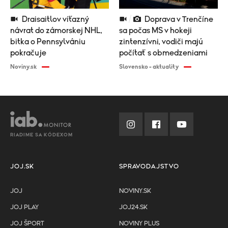
Draisaitlov víťazný
Doprava v Trenčíne
návrat do zámorskej NHL,
sa počas MS v hokeji
bitka o Pennsylvániu
zintenzívni, vodiči majú
pokračuje
počítať s obmedzeniami
Noviny.sk
Slovensko - aktuality
RIADIME SA KÓDEXOM
JOJ.SK
SPRAVODAJSTVO
JOJ
NOVINY.SK
JOJ PLAY
JOJ24.SK
JOJ ŠPORT
NOVINY PLUS