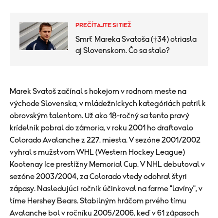
PREČÍTAJTE SI TIEŽ
Smrť Mareka Svatoša (†34) otriasla
aj Slovenskom. Čo sa stalo?
​Marek Svatoš začínal s hokejom v rodnom meste na
východe Slovenska, v mládežníckych kategóriách patril k
obrovským talentom. Už ako 18-ročný sa tento pravý
krídelník pobral do zámoria, v roku 2001 ho draftovalo
Colorado Avalanche z 227. miesta. V sezóne 2001/2002
vyhral s mužstvom WHL (Western Hockey League)
Kootenay Ice prestížny Memorial Cup. V NHL debutoval v
sezóne 2003/2004, za Colorado vtedy odohral štyri
zápasy. Nasledujúci ročník účinkoval na farme "lavíny", v
tíme Hershey Bears. Stabilným hráčom prvého tímu
Avalanche bol v ročníku 2005/2006, keď v 61 zápasoch