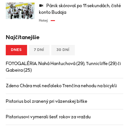
Pánik skóroval po 11 sekundách, čisté
konto Budaja
Hokej
Najčítanejšie
DNES
7 DNÍ
30 DNÍ
FOTOGALÉRIA. Nahá Hantuchová (29), Tunnicliffe (29) či
Gabeira (25)
Zdeno Chára mal neďaleko Trenčína nehodu na bicykli
Pistorius bol zranený pri väzenskej bitke
Pistoriusovi vymerali šesť rokov za vraždu