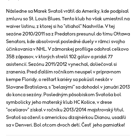
Následne sa Marek Svatoš vrátil do Ameriky, kde podpísal
zmluvu so St. Louis Blues. Tento klub ho však umiestnil na
waiver listinu, z ktorej si ho "stiahol" Nashville. V tej
sezóne 2010/2011 sa z Predators presunul do tímu Ottawa
Senators, kde absolvoval posledné duely v rámci svojho
účinkovania v NHL. V zámorskej profilige odohral celkovo
358 zápasov, v ktorých strelil 102 gólov a pridal 77
asistencií. Sezónu 2011/2012 vynechal, doliečoval si
zranenia. Pred ďalším ročníkom neuspel v prípravnom
kempe Floridy, o reštart kariéry sa pokúsil neskôr v
Slovane Bratislava, s "belasými" sa dohodol v januári 2013
do konca sezóny. Posledným pôsobiskom Svatoša bol
symbolicky jeho materský klub HC Košice, v drese
"oceliarov" získal v ročníku 2013/2014 majstrovský titul.
Svatoš sa oženil s americkou dizajnérkou Dianou, usadili
sa v Denveri. Bol otcom dvoch detí. Česť jeho pamiatke!