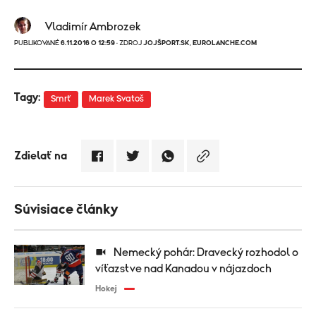
Vladimír Ambrozek
PUBLIKOVANÉ
6.11.2016 O 12:59
· ZDROJ
JOJŠPORT.SK
,
EUROLANCHE.COM
Tagy:
Smrť
Marek Svatoš
Zdielať na
Súvisiace články
Nemecký pohár: Dravecký rozhodol o
víťazstve nad Kanadou v nájazdoch
Hokej