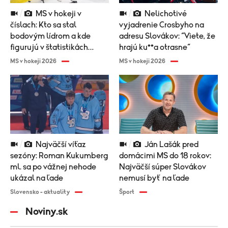
MS v hokeji v
Nelichotivé
číslach: Kto sa stal
vyjadrenie Crosbyho na
bodovým lídrom a kde
adresu Slovákov: “Viete, že
figurujú v štatistikách
hrajú ku**a otrasne“
Slováci?
MS v hokeji 2026
MS v hokeji 2026
Najväčší víťaz
Ján Lašák pred
sezóny: Roman Kukumberg
domácimi MS do 18 rokov:
ml. sa po vážnej nehode
Najväčší súper Slovákov
ukázal na ľade
nemusí byť na ľade
Slovensko - aktuality
Šport
Noviny.sk