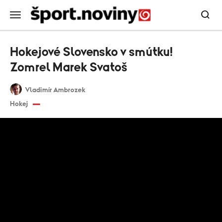
Hokejové Slovensko v smútku!
Zomrel Marek Svatoš
Vladimír Ambrozek
Hokej