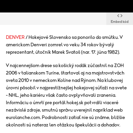
Embed kód
DENVER
/ Hokejové Slovensko sa ponorilo do smútku. V
americkom Denveri zomrel vo veku 34 rokov bývalý
reprezentant, útočník Marek Svatoš (nar. 17. júna 1982).
V najcennejšom drese sa košický rodák zúčastnil na ZOH
2006 v talianskom Turíne, štartoval aj na majstrovstvách
sveta 2010 v nemeckom Kolíne nad Rýnom. Na klubovej
úrovni pôsobil v najprestížnejšej hokejovej súťaži na svete
- NHL, jeho kariéru však často ovplyvňovali zranenia.
Informáciu o úmrtí pre portál hokej.sk potvrdili viaceré
nezávislé zdroje, smutnú správu uverejnil napríklad web
eurolanche.com. Podrobnosti zatiaľ nie sú známe, bližšie
okolnosti sú nateraz len otázkou špekulácii a dohadov.