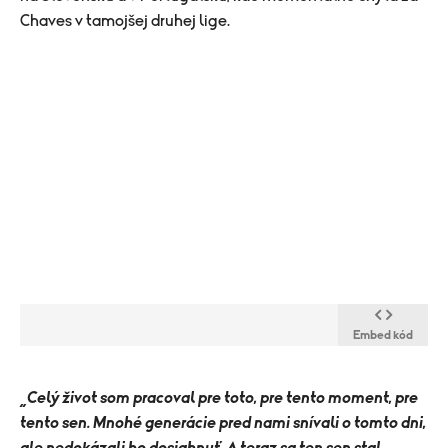
Chaves v tamojšej druhej lige.
Embed kód
„Celý život som pracoval pre toto, pre tento moment, pre
tento sen. Mnohé generácie pred nami snívali o tomto dni,
ale nedokázali ho dosiahnuť. A teraz sa ten sen stal