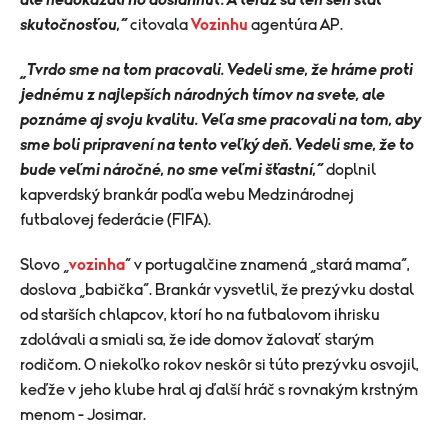
skutočnosťou,“
citovala
Vozinhu
agentúra AP.
„Tvrdo sme na tom pracovali. Vedeli sme, že hráme proti
jednému z najlepších národných tímov na svete, ale
poznáme aj svoju kvalitu. Veľa sme pracovali na tom, aby
sme boli pripravení na tento veľký deň. Vedeli sme, že to
bude veľmi náročné, no sme veľmi šťastní,“
doplnil
kapverdský brankár podľa webu Medzinárodnej
futbalovej federácie (FIFA).
Slovo „
vozinha
“ v portugalčine znamená „stará mama“,
doslova „babička“. Brankár vysvetlil, že prezývku dostal
od starších chlapcov, ktorí ho na futbalovom ihrisku
zdolávali a smiali sa, že ide domov žalovať starým
rodičom. O niekoľko rokov neskôr si túto prezývku osvojil,
keďže v jeho klube hral aj ďalší hráč s rovnakým krstným
menom - Josimar.