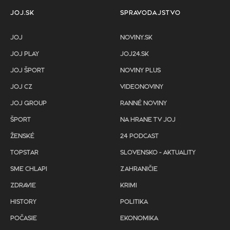
JOJ.SK
SPRAVODAJSTVO
JOJ
NOVINY.SK
JOJ PLAY
JOJ24.SK
JOJ ŠPORT
NOVINY PLUS
JOJ CZ
VIDEONOVINY
JOJ GROUP
RANNÉ NOVINY
ŠPORT
NA HRANE TV JOJ
ŽENSKÉ
24 PODCAST
TOPSTAR
SLOVENSKO - AKTUALITY
SME CHLAPI
ZAHRANIČIE
ZDRAVIE
KRIMI
HISTORY
POLITIKA
POČASIE
EKONOMIKA