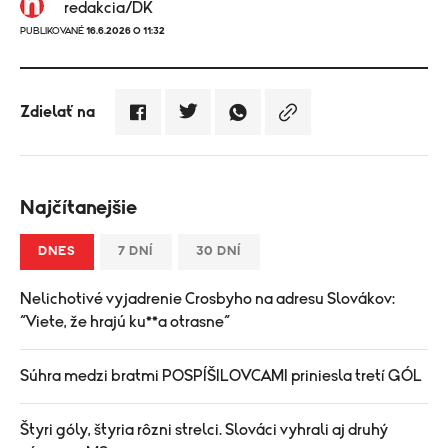
redakcia/DK
PUBLIKOVANÉ
16.6.2026 O 11:32
Zdielať na
Najčítanejšie
DNES
7 DNÍ
30 DNÍ
Nelichotivé vyjadrenie Crosbyho na adresu Slovákov:
“Viete, že hrajú ku**a otrasne“
Súhra medzi bratmi POSPÍŠILOVCAMI priniesla tretí GÓL
Štyri góly, štyria rôzni strelci. Slováci vyhrali aj druhý