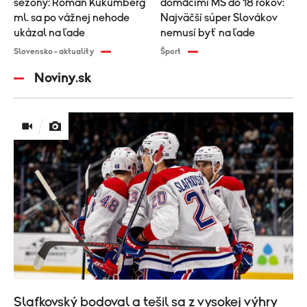
sezóny: Roman Kukumberg
domácimi MS do 18 rokov:
ml. sa po vážnej nehode
Najväčší súper Slovákov
ukázal na ľade
nemusí byť na ľade
Slovensko - aktuality
Šport
Noviny.sk
Slafkovský bodoval a tešil sa z vysokej výhry