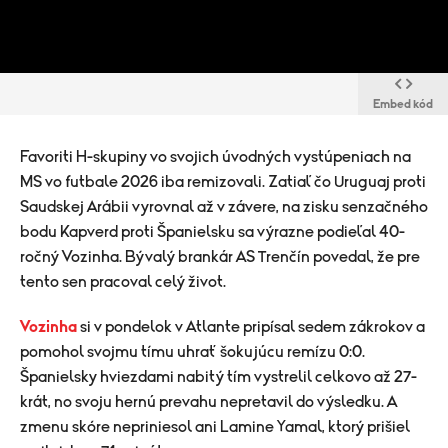
Embed kód
Favoriti H-skupiny vo svojich úvodných vystúpeniach na
MS vo futbale 2026 iba remizovali. Zatiaľ čo Uruguaj proti
Saudskej Arábii vyrovnal až v závere, na zisku senzačného
bodu Kapverd proti Španielsku sa výrazne podieľal 40-
ročný Vozinha. Bývalý brankár AS Trenčín povedal, že pre
tento sen pracoval celý život.
Vozinha
si v pondelok v Atlante pripísal sedem zákrokov a
pomohol svojmu tímu uhrať šokujúcu remízu 0:0.
Španielsky hviezdami nabitý tím vystrelil celkovo až 27-
krát, no svoju hernú prevahu nepretavil do výsledku. A
zmenu skóre nepriniesol ani Lamine Yamal, ktorý prišiel