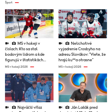
Šport
MS v hokeji v
Nelichotivé
číslach: Kto sa stal
vyjadrenie Crosbyho na
bodovým lídrom a kde
adresu Slovákov: “Viete, že
figurujú v štatistikách
hrajú ku**a otrasne“
Slováci?
MS v hokeji 2026
MS v hokeji 2026
Najväčší víťaz
Ján Lašák pred