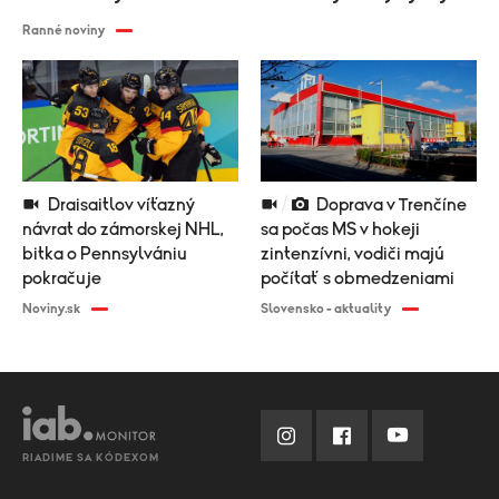
Ranné noviny
Draisaitlov víťazný
Doprava v Trenčíne
návrat do zámorskej NHL,
sa počas MS v hokeji
bitka o Pennsylvániu
zintenzívni, vodiči majú
pokračuje
počítať s obmedzeniami
Noviny.sk
Slovensko - aktuality
RIADIME SA KÓDEXOM