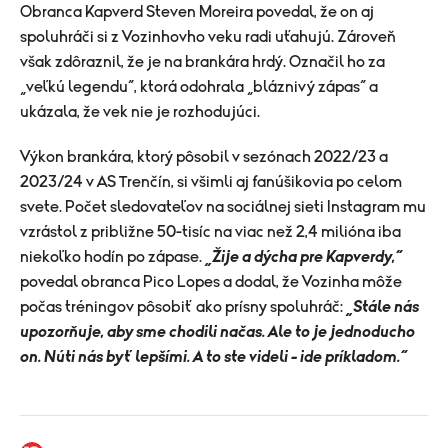
Obranca Kapverd Steven Moreira povedal, že on aj
spoluhráči si z Vozinhovho veku radi uťahujú. Zároveň
však zdôraznil, že je na brankára hrdý. Označil ho za
„veľkú legendu“, ktorá odohrala „bláznivý zápas“ a
ukázala, že vek nie je rozhodujúci.
Výkon brankára, ktorý pôsobil v sezónach 2022/23 a
2023/24 v AS Trenčín, si všimli aj fanúšikovia po celom
svete. Počet sledovateľov na sociálnej sieti Instagram mu
vzrástol z približne 50-tisíc na viac než 2,4 milióna iba
niekoľko hodín po zápase.
„Žije a dýcha pre Kapverdy,“
povedal obranca Pico Lopes a dodal, že Vozinha môže
počas tréningov pôsobiť ako prísny spoluhráč:
„Stále nás
upozorňuje, aby sme chodili načas. Ale to je jednoducho
on. Núti nás byť lepšími. A to ste videli - ide príkladom.“