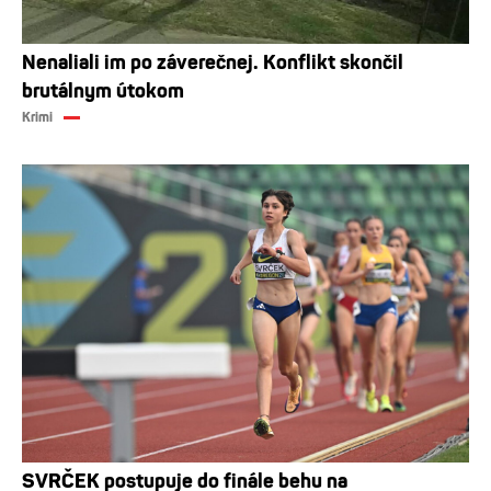
Nenaliali im po záverečnej. Konflikt skončil
brutálnym útokom
Krimi
SVRČEK postupuje do finále behu na