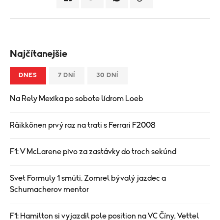
Najčítanejšie
DNES
7 DNÍ
30 DNÍ
Na Rely Mexika po sobote lídrom Loeb
Räikkönen prvý raz na trati s Ferrari F2008
F1: V McLarene pivo za zastávky do troch sekúnd
Svet Formuly 1 smúti. Zomrel bývalý jazdec a
Schumacherov mentor
F1: Hamilton si vyjazdil pole position na VC Číny, Vettel