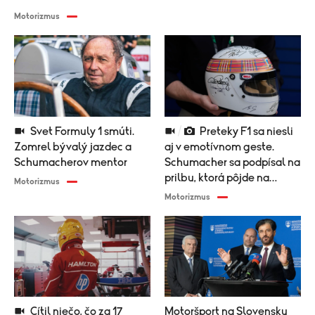
Motorizmus
Svet Formuly 1 smúti.
Preteky F1 sa niesli
Zomrel bývalý jazdec a
aj v emotívnom geste.
Schumacherov mentor
Schumacher sa podpísal na
prilbu, ktorá pôjde na
Motorizmus
charitu
Motorizmus
Cítil niečo, čo za 17
Motoršport na Slovensku