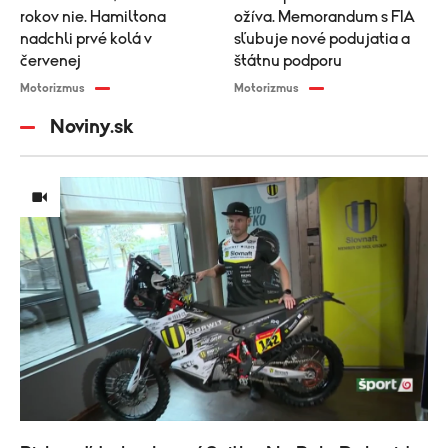
rokov nie. Hamiltona
ožíva. Memorandum s FIA
nadchli prvé kolá v
sľubuje nové podujatia a
červenej
štátnu podporu
Motorizmus
Motorizmus
Noviny.sk