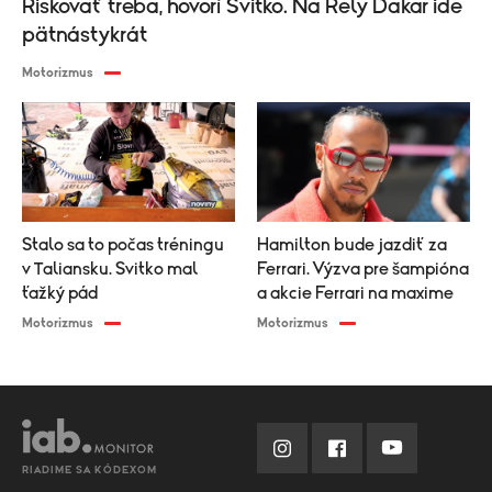
Riskovať treba, hovorí Svitko. Na Rely Dakar ide
pätnástykrát
Motorizmus
Stalo sa to počas tréningu
Hamilton bude jazdiť za
v Taliansku. Svitko mal
Ferrari. Výzva pre šampióna
ťažký pád
a akcie Ferrari na maxime
Motorizmus
Motorizmus
RIADIME SA KÓDEXOM