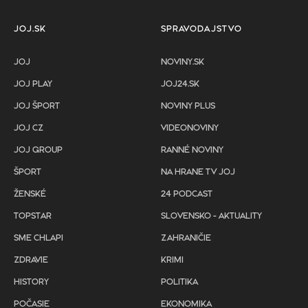
JOJ.SK
SPRAVODAJSTVO
JOJ
NOVINY.SK
JOJ PLAY
JOJ24.SK
JOJ ŠPORT
NOVINY PLUS
JOJ CZ
VIDEONOVINY
JOJ GROUP
RANNÉ NOVINY
ŠPORT
NA HRANE TV JOJ
ŽENSKÉ
24 PODCAST
TOPSTAR
SLOVENSKO - AKTUALITY
SME CHLAPI
ZAHRANIČIE
ZDRAVIE
KRIMI
HISTORY
POLITIKA
POČASIE
EKONOMIKA