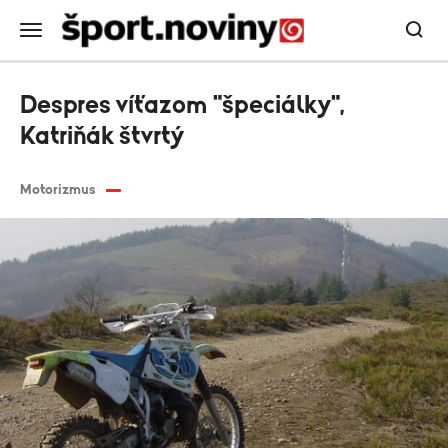
Despres víťazom "špeciálky",
Katriňák štvrtý
Motorizmus