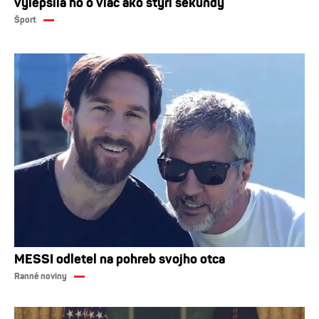
vylepšila ho o viac ako štyri sekundy
Šport
MESSI odletel na pohreb svojho otca
Ranné noviny