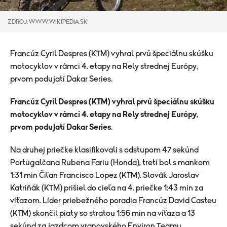
ZDROJ: WWW.WIKIPEDIA.SK
Francúz Cyril Despres (KTM) vyhral prvú špeciálnu skúšku
motocyklov v rámci 4. etapy na Rely strednej Európy,
prvom podujatí Dakar Series.
Francúz Cyril Despres (KTM) vyhral prvú špeciálnu skúšku
motocyklov v rámci 4. etapy na Rely strednej Európy,
prvom podujatí Dakar Series.
Na druhej priečke klasifikovali s odstupom 47 sekúnd
Portugalčana Rubena Fariu (Honda), tretí bol s mankom
1:31 min Čiľan Francisco Lopez (KTM). Slovák Jaroslav
Katriňák (KTM) prišiel do cieľa na 4. priečke 1:43 min za
víťazom. Líder priebežného poradia Francúz David Casteu
(KTM) skončil piaty so stratou 1:56 min na víťaza a 13
sekúnd za jazdcom vranovského Environ Teamu.