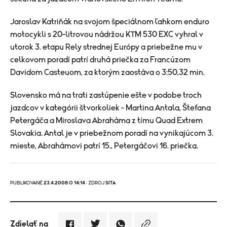
Jaroslav Katriňák na svojom špeciálnom ľahkom enduro
motocykli s 20-litrovou nádržou KTM 530 EXC vyhral v
utorok 3. etapu Rely strednej Európy a priebežne mu v
celkovom poradí patrí druhá priečka za Francúzom
Davidom Casteuom, za ktorým zaostáva o 3:50,32 min.
Slovensko má na trati zastúpenie ešte v podobe troch
jazdcov v kategórii štvorkoliek - Martina Antala, Štefana
Petergáča a Miroslava Abraháma z tímu Quad Extrem
Slovakia. Antal je v priebežnom poradí na vynikajúcom 3.
mieste, Abrahámovi patrí 15., Petergáčovi 16. priečka.
PUBLIKOVANÉ
23.4.2008 O 14:14
· ZDROJ
SITA
Zdielať na