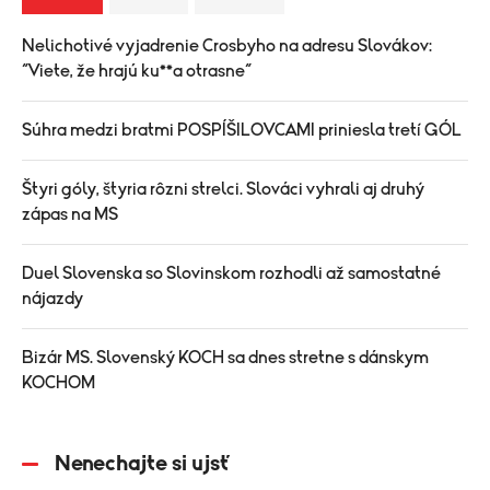
Nelichotivé vyjadrenie Crosbyho na adresu Slovákov:
“Viete, že hrajú ku**a otrasne“
Súhra medzi bratmi POSPÍŠILOVCAMI priniesla tretí GÓL
Štyri góly, štyria rôzni strelci. Slováci vyhrali aj druhý
zápas na MS
Duel Slovenska so Slovinskom rozhodli až samostatné
nájazdy
Bizár MS. Slovenský KOCH sa dnes stretne s dánskym
KOCHOM
Nenechajte si ujsť