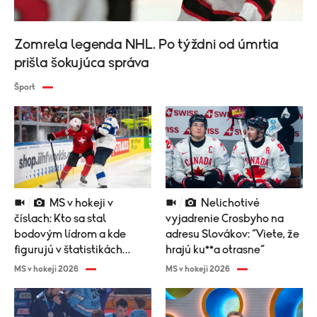
Zomrela legenda NHL. Po týždni od úmrtia
prišla šokujúca správa
Šport
MS v hokeji v
Nelichotivé
číslach: Kto sa stal
vyjadrenie Crosbyho na
bodovým lídrom a kde
adresu Slovákov: “Viete, že
figurujú v štatistikách
hrajú ku**a otrasne“
Slováci?
MS v hokeji 2026
MS v hokeji 2026