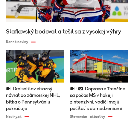
Slafkovský bodoval a tešil sa z vysokej výhry
Ranné noviny
Draisaitlov víťazný
Doprava v Trenčíne
návrat do zámorskej NHL,
sa počas MS v hokeji
bitka o Pennsylvániu
zintenzívni, vodiči majú
pokračuje
počítať s obmedzeniami
Noviny.sk
Slovensko - aktuality