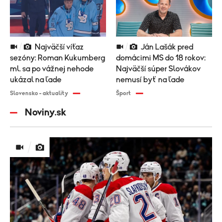
Najväčší víťaz
Ján Lašák pred
sezóny: Roman Kukumberg
domácimi MS do 18 rokov:
ml. sa po vážnej nehode
Najväčší súper Slovákov
ukázal na ľade
nemusí byť na ľade
Slovensko - aktuality
Šport
Noviny.sk