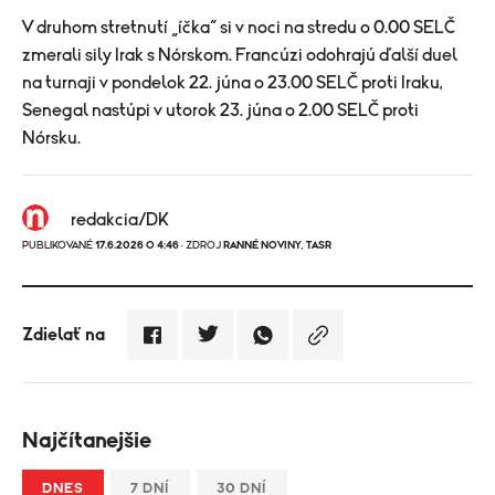
V druhom stretnutí „íčka“ si v noci na stredu o 0.00 SELČ
zmerali sily Irak s Nórskom. Francúzi odohrajú ďalší duel
na turnaji v pondelok 22. júna o 23.00 SELČ proti Iraku,
Senegal nastúpi v utorok 23. júna o 2.00 SELČ proti
Nórsku.
redakcia/DK
PUBLIKOVANÉ
17.6.2026 O 4:46
· ZDROJ
RANNÉ NOVINY
,
TASR
Zdielať na
Najčítanejšie
DNES
7 DNÍ
30 DNÍ