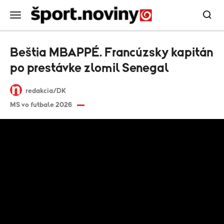
Beštia MBAPPÉ. Francúzsky kapitán
po prestávke zlomil Senegal
redakcia/DK
MS vo futbale 2026