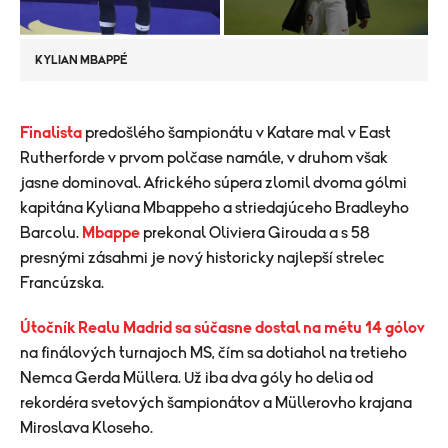
KYLIAN MBAPPÉ
Finalista
predošlého šampionátu v Katare mal v East
Rutherforde v prvom polčase namále, v druhom však
jasne dominoval. Afrického súpera zlomil dvoma gólmi
kapitána Kyliana Mbappeho a striedajúceho Bradleyho
Barcolu.
Mbappe
prekonal Oliviera Girouda a s 58
presnými zásahmi je nový historicky najlepší strelec
Francúzska.
Útočník Realu Madrid sa súčasne dostal na métu 14 gólov
na finálových turnajoch MS, čím sa dotiahol na tretieho
Nemca Gerda Müllera. Už iba dva góly ho delia od
rekordéra svetových šampionátov a Müllerovho krajana
Miroslava Kloseho.