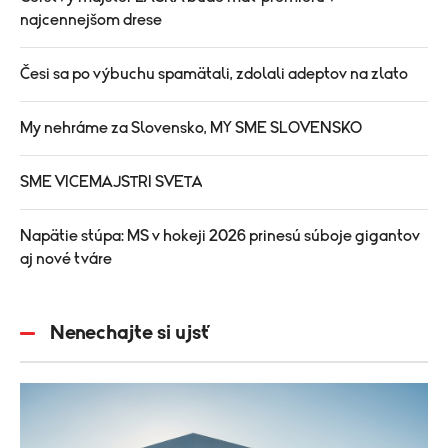
najcennejšom drese
Česi sa po výbuchu spamätali, zdolali adeptov na zlato
My nehráme za Slovensko, MY SME SLOVENSKO
SME VICEMAJSTRI SVETA
Napätie stúpa: MS v hokeji 2026 prinesú súboje gigantov
aj nové tváre
Nenechajte si ujsť