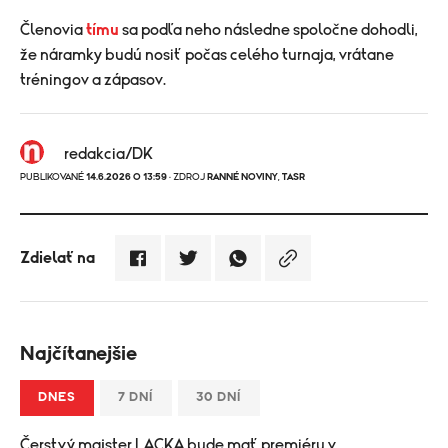
Členovia
tímu
sa podľa neho následne spoločne dohodli,
že náramky budú nosiť počas celého turnaja, vrátane
tréningov a zápasov.
redakcia/DK
PUBLIKOVANÉ
14.6.2026 O 13:59
· ZDROJ
RANNÉ NOVINY
,
TASR
Zdielať na
Najčítanejšie
DNES
7 DNÍ
30 DNÍ
Čerstvý majster LACKA bude mať premiéru v