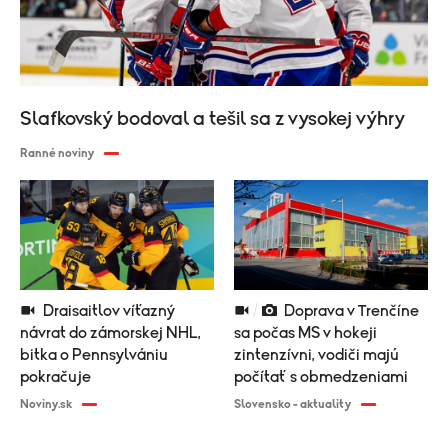
Slafkovský bodoval a tešil sa z vysokej výhry
Ranné noviny
Draisaitlov víťazný
Doprava v Trenčíne
návrat do zámorskej NHL,
sa počas MS v hokeji
bitka o Pennsylvániu
zintenzívni, vodiči majú
pokračuje
počítať s obmedzeniami
Noviny.sk
Slovensko - aktuality