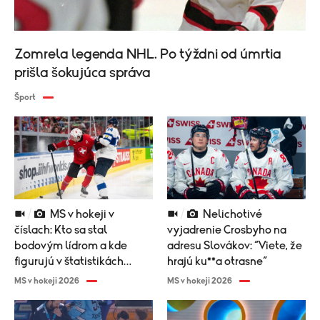
Zomrela legenda NHL. Po týždni od úmrtia
prišla šokujúca správa
Šport
MS v hokeji v
Nelichotivé
číslach: Kto sa stal
vyjadrenie Crosbyho na
bodovým lídrom a kde
adresu Slovákov: “Viete, že
figurujú v štatistikách
hrajú ku**a otrasne“
Slováci?
MS v hokeji 2026
MS v hokeji 2026