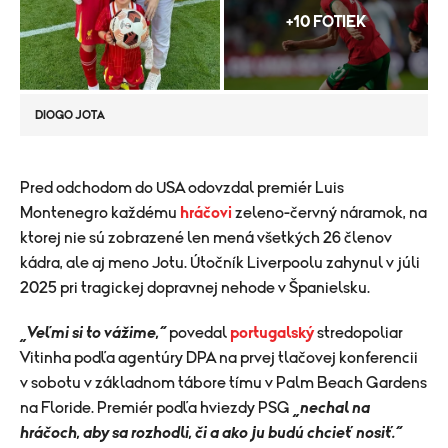
+10 FOTIEK
DIOGO JOTA
​Pred odchodom do USA odovzdal premiér Luis
Montenegro každému
hráčovi
zeleno-červný náramok, na
ktorej nie sú zobrazené len mená všetkých 26 členov
kádra, ale aj meno Jotu. Útočník Liverpoolu zahynul v júli
2025 pri tragickej dopravnej nehode v Španielsku.
„Veľmi si to vážime,“
povedal
portugalský
stredopoliar
Vitinha podľa agentúry DPA na prvej tlačovej konferencii
v sobotu v základnom tábore tímu v Palm Beach Gardens
na Floride. Premiér podľa hviezdy PSG
„nechal na
hráčoch, aby sa rozhodli, či a ako ju budú chcieť nosiť.“