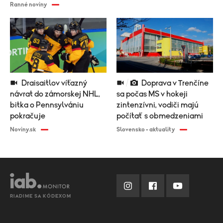
Ranné noviny
Draisaitlov víťazný
Doprava v Trenčíne
návrat do zámorskej NHL,
sa počas MS v hokeji
bitka o Pennsylvániu
zintenzívni, vodiči majú
pokračuje
počítať s obmedzeniami
Noviny.sk
Slovensko - aktuality
RIADIME SA KÓDEXOM