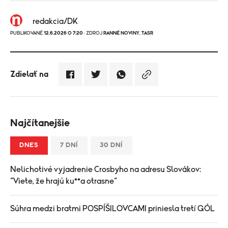
redakcia/DK
PUBLIKOVANÉ
12.6.2026 O 7:20
· ZDROJ
RANNÉ NOVINY
,
TASR
Zdielať na
Najčítanejšie
DNES
7 DNÍ
30 DNÍ
Nelichotivé vyjadrenie Crosbyho na adresu Slovákov:
“Viete, že hrajú ku**a otrasne“
Súhra medzi bratmi POSPÍŠILOVCAMI priniesla tretí GÓL