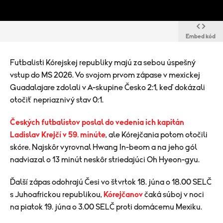
Embed kód
Futbalisti Kórejskej republiky majú za sebou úspešný
vstup do MS 2026. Vo svojom prvom zápase v mexickej
Guadalajare zdolali v A-skupine Česko 2:1, keď dokázali
otočiť nepriaznivý stav 0:1.
Českých futbalistov poslal do vedenia ich kapitán
Ladislav Krejčí v 59. minúte
, ale Kórejčania potom otočili
skóre. Najskôr vyrovnal Hwang In-beom a na jeho gól
nadviazal o 13 minút neskôr striedajúci Oh Hyeon-gyu.
Ďalší zápas odohrajú Česi vo štvrtok 18. júna o 18.00 SELČ
s Juhoafrickou republikou,
Kórejčanov
čaká súboj v noci
na piatok 19. júna o 3.00 SELČ proti domácemu Mexiku.