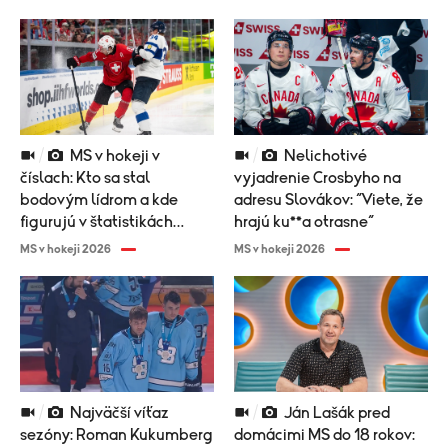
MS v hokeji v
Nelichotivé
číslach: Kto sa stal
vyjadrenie Crosbyho na
bodovým lídrom a kde
adresu Slovákov: “Viete, že
figurujú v štatistikách
hrajú ku**a otrasne“
Slováci?
MS v hokeji 2026
MS v hokeji 2026
Najväčší víťaz
Ján Lašák pred
sezóny: Roman Kukumberg
domácimi MS do 18 rokov: