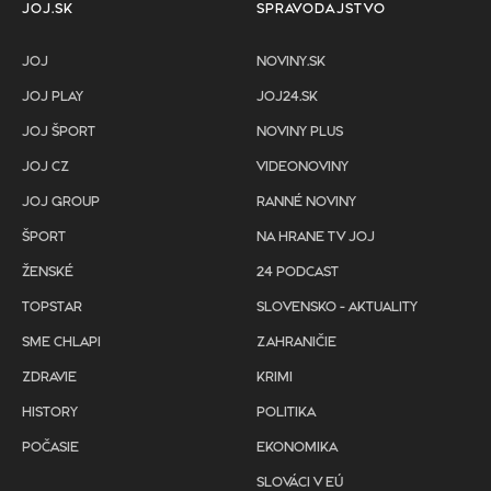
JOJ.SK
SPRAVODAJSTVO
JOJ
NOVINY.SK
JOJ PLAY
JOJ24.SK
JOJ ŠPORT
NOVINY PLUS
JOJ CZ
VIDEONOVINY
JOJ GROUP
RANNÉ NOVINY
ŠPORT
NA HRANE TV JOJ
ŽENSKÉ
24 PODCAST
TOPSTAR
SLOVENSKO - AKTUALITY
SME CHLAPI
ZAHRANIČIE
ZDRAVIE
KRIMI
HISTORY
POLITIKA
POČASIE
EKONOMIKA
SLOVÁCI V EÚ