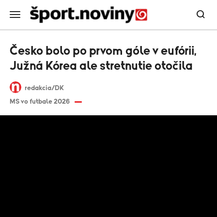
Česko bolo po prvom góle v eufórii,
Južná Kórea ale stretnutie otočila
redakcia/DK
MS vo futbale 2026